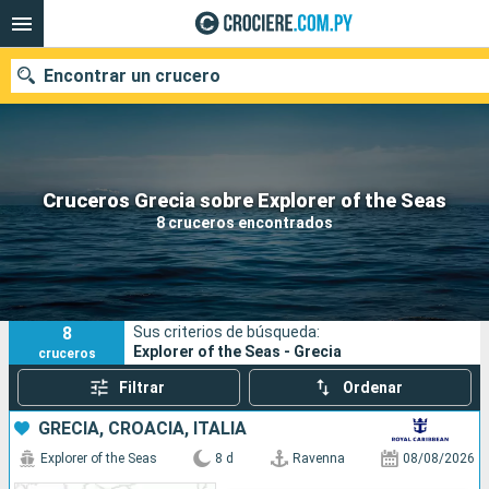
Encontrar un crucero
Nuestros destinos
Cruceros Grecia sobre Explorer of the Seas
8 cruceros encontrados
Fecha de salida
Puertos
Compañías
8
Sus criterios de búsqueda:
Buscar
Explorer of the Seas - Grecia
cruceros
Filtrar
Ordenar
GRECIA, CROACIA, ITALIA
Explorer of the Seas
8 d
Ravenna
08/08/2026