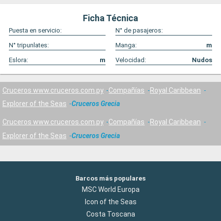
Ficha Técnica
Puesta en servicio:
N° de pasajeros:
N° tripunlates:
Manga:
m
Eslora:
m
Velocidad:
Nudos
Cruceros www.cruceros.com.py
Compañías
Royal Caribbean
Explorer of the Seas
Cruceros Grecia
Cruceros www.cruceros.com.py
Compañías
Royal Caribbean
Explorer of the Seas
Cruceros Grecia
Barcos más populares
MSC World Europa
Icon of the Seas
Costa Toscana