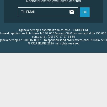
Recibe nuestras exclusivas ofertas
TU EMAIL
OK
Agencia de viajes especializada crucero – CRUISELINE
6 rue du gabian Les flots bleus MC 98 000 Monaco SAM con un capital de 150 000
contact tel : (00) 377 97 97 84 50
gencia de viajes n° 006 02 0007 – Responsabilidad civil y profesional RC RSA de
© CRUISELINE 2026 - all rights reserved