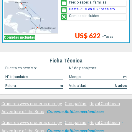
Precio especial familias
Hasta -60% en el 2° pasajero
Comidas incluidas
US$ 622
+Tasas
Comidas incluidas
Ficha Técnica
Puesta en servicio:
N° de pasajeros:
N° tripunlates:
Manga:
m
Eslora:
m
Velocidad:
Nudos
Cruceros www.cruceros.com.py
Compañías
Royal Caribbean
Adventure of the Seas
Cruceros Antillas neerlandesas
Cruceros www.cruceros.com.py
Compañías
Royal Caribbean
Adventure of the Seas
Cruceros Antillas neerlandesas