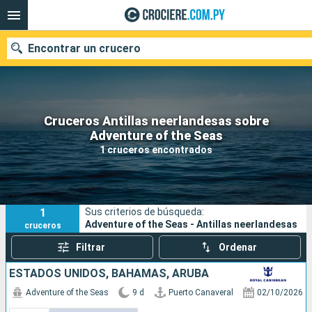
Encontrar un crucero
Cruceros Antillas neerlandesas sobre
Nuestros destinos
Adventure of the Seas
1 cruceros encontrados
Fecha de salida
Puertos
Compañías
1
Sus criterios de búsqueda:
Buscar
Adventure of the Seas - Antillas neerlandesas
cruceros
Filtrar
Ordenar
ESTADOS UNIDOS, BAHAMAS, ARUBA
Adventure of the Seas
9 d
Puerto Canaveral
02/10/2026