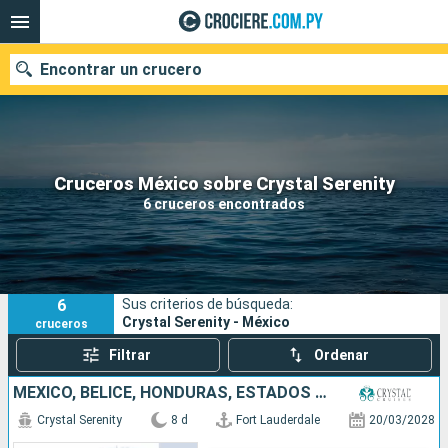
Encontrar un crucero
Nuestros destinos
Cruceros México sobre Crystal Serenity
6 cruceros encontrados
Fecha de salida
Puertos
Compañías
6
Sus criterios de búsqueda:
Buscar
Crystal Serenity - México
cruceros
Filtrar
Ordenar
MÉXICO, BELICE, HONDURAS, ESTADOS UNIDOS
Crystal Serenity
8 d
Fort Lauderdale
20/03/2028