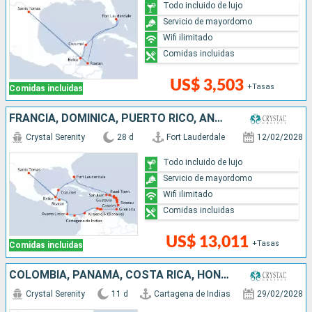
Todo incluido de lujo
Servicio de mayordomo
Wifi ilimitado
Comidas incluidas
US$ 3,503
+Tasas
Comidas incluidas
FRANCIA, DOMINICA, PUERTO RICO, ANTIGUA Y BARBUDA, SANTA LUCIA, GRENADA, ARUBA, COLOMBIA, PANAMÁ, COSTA RICA, HONDURAS, BELICE, MÉXICO, ESTADOS UNIDOS
Crystal Serenity
28 d
Fort Lauderdale
12/02/2028
Todo incluido de lujo
Servicio de mayordomo
Wifi ilimitado
Comidas incluidas
US$ 13,011
+Tasas
Comidas incluidas
COLOMBIA, PANAMÁ, COSTA RICA, HONDURAS, BELICE, MÉXICO, ESTADOS UNIDOS
Crystal Serenity
11 d
Cartagena de Indias
29/02/2028