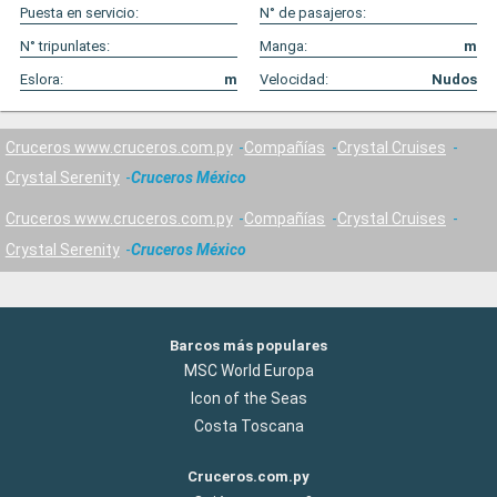
Puesta en servicio:
N° de pasajeros:
N° tripunlates:
Manga:
m
Eslora:
m
Velocidad:
Nudos
Cruceros www.cruceros.com.py
Compañías
Crystal Cruises
Crystal Serenity
Cruceros México
Cruceros www.cruceros.com.py
Compañías
Crystal Cruises
Crystal Serenity
Cruceros México
Barcos más populares
MSC World Europa
Icon of the Seas
Costa Toscana
Cruceros.com.py