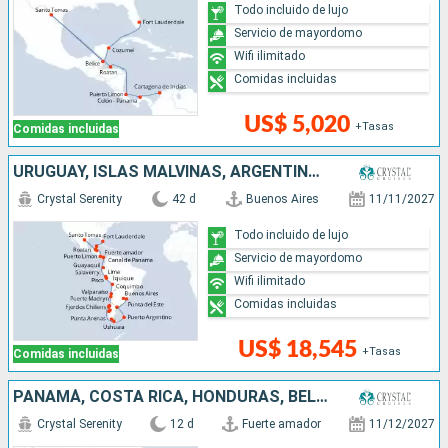
Todo incluido de lujo
Servicio de mayordomo
Wifi ilimitado
Comidas incluidas
US$ 5,020
+Tasas
Comidas incluidas
URUGUAY, ISLAS MALVINAS, ARGENTINA, CHILE, PERÚ, ECUADOR, PANAMÁ, COSTA RICA, HONDURAS, BELICE, MÉXICO, ESTADOS UNIDOS
Crystal Serenity
42 d
Buenos Aires
11/11/2027
Todo incluido de lujo
Servicio de mayordomo
Wifi ilimitado
Comidas incluidas
US$ 18,545
+Tasas
Comidas incluidas
PANAMÁ, COSTA RICA, HONDURAS, BELICE, MÉXICO, ESTADOS UNIDOS
Crystal Serenity
12 d
Fuerte amador
11/12/2027