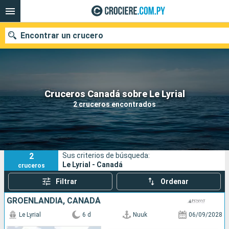
Encontrar un crucero
Nuestros destinos
Cruceros Canadá sobre Le Lyrial
2 cruceros encontrados
Fecha de salida
Puertos
Compañías
2
Sus criterios de búsqueda:
Buscar
Le Lyrial - Canadá
cruceros
Filtrar
Ordenar
GROENLANDIA, CANADÁ
Le Lyrial
6 d
Nuuk
06/09/2028