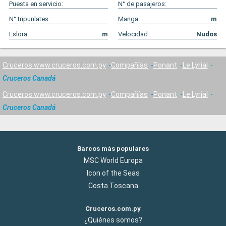
Puesta en servicio:
N° de pasajeros:
N° tripunlates:
Manga:
m
Eslora:
m
Velocidad:
Nudos
Cruceros www.cruceros.com.py
Compañías
Ponant
Le Lyrial
Cruceros Canadá
Cruceros www.cruceros.com.py
Compañías
Ponant
Le Lyrial
Cruceros Canadá
Barcos más populares
MSC World Europa
Icon of the Seas
Costa Toscana
Cruceros.com.py
¿Quiénes somos?