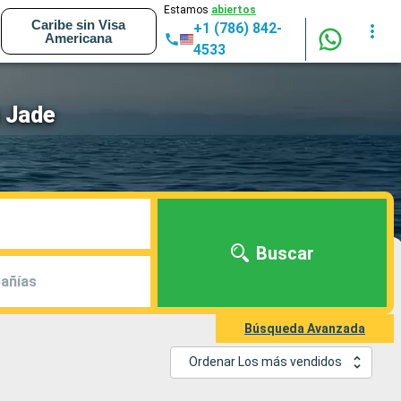
Estamos
abiertos
Caribe sin Visa
+1 (786) 842-
Americana
4533
 Jade
Buscar
añías
Búsqueda Avanzada
Ordenar Los más vendidos