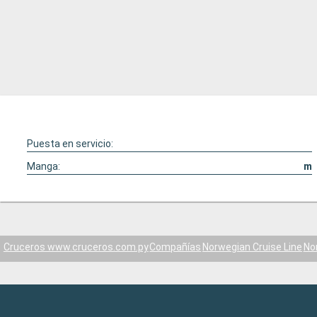
Puesta en servicio:
Manga:
m
Cruceros www.cruceros.com.py
Compañías
Norwegian Cruise Line
No