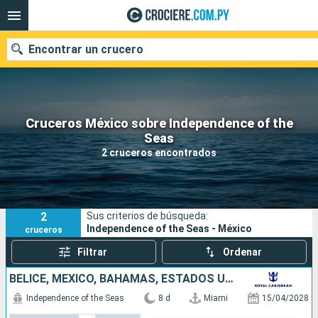
Encontrar un crucero
Cruceros México sobre Independence of the
Nuestros destinos
Seas
2 cruceros encontrados
Fecha de salida
Puertos
Compañías
2
Sus criterios de búsqueda:
Buscar
Independence of the Seas - México
cruceros
Filtrar
Ordenar
BELICE, MÉXICO, BAHAMAS, ESTADOS UNIDOS
Independence of the Seas
8 d
Miami
15/04/2028