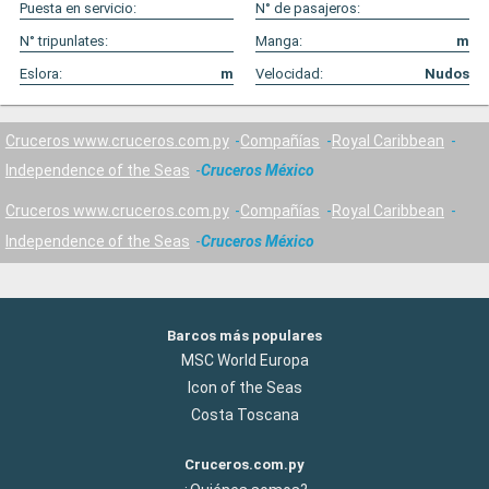
Puesta en servicio:
N° de pasajeros:
N° tripunlates:
Manga:
m
Eslora:
m
Velocidad:
Nudos
Cruceros www.cruceros.com.py
Compañías
Royal Caribbean
Independence of the Seas
Cruceros México
Cruceros www.cruceros.com.py
Compañías
Royal Caribbean
Independence of the Seas
Cruceros México
Barcos más populares
MSC World Europa
Icon of the Seas
Costa Toscana
Cruceros.com.py