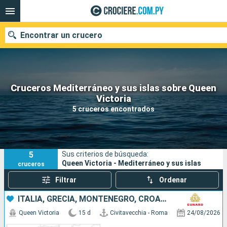
Encontrar un crucero
Cruceros Mediterráneo y sus islas sobre Queen
Nuestros destinos
Victoria
5 cruceros encontrados
Fecha de salida
Puertos
Compañías
5
Sus criterios de búsqueda:
Buscar
Queen Victoria - Mediterráneo y sus islas
cruceros
Filtrar
Ordenar
ITALIA, GRECIA, MONTENEGRO, CROACIA, MALTA, ESPAÑA
Queen Victoria
15 d
Civitavecchia - Roma
24/08/2026