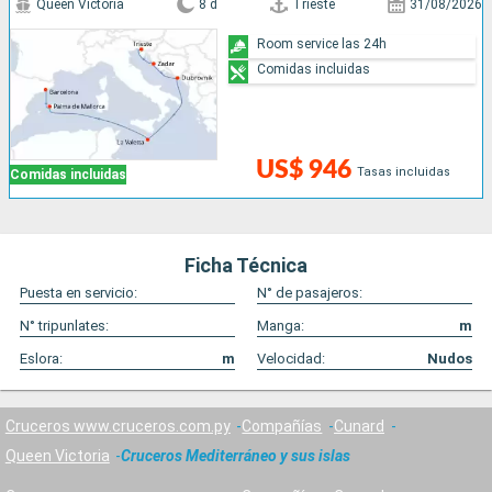
Queen Victoria
8 d
Trieste
31/08/2026
Room service las 24h
Comidas incluidas
US$ 946
Tasas incluidas
Comidas incluidas
Ficha Técnica
Puesta en servicio:
N° de pasajeros:
N° tripunlates:
Manga:
m
Eslora:
m
Velocidad:
Nudos
Cruceros www.cruceros.com.py
Compañías
Cunard
Queen Victoria
Cruceros Mediterráneo y sus islas