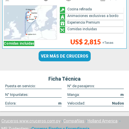
Cocina refinada
Animaciones exclusivas a bordo
Experiencia Premium
Comidas incluidas
US$ 2,815
+Tasas
Comidas incluidas
VER MÁS DE CRUCEROS
Ficha Técnica
Puesta en servicio:
N° de pasajeros:
N° tripunlates:
Manga:
m
Eslora:
m
Velocidad:
Nudos
Cruceros www.cruceros.com.py
Compañías
Holland America
MS Zuiderdam
Cruceros Fiordos y Escandinavia