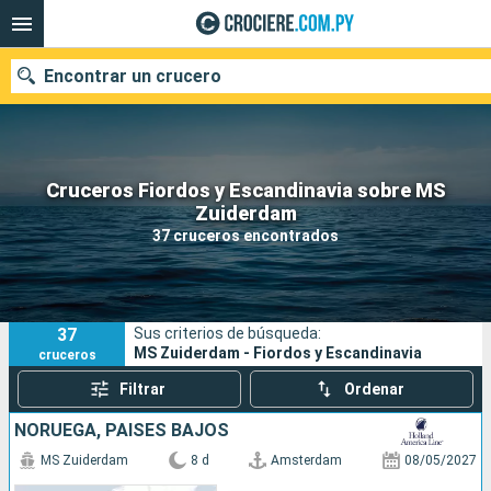
Encontrar un crucero
Cruceros Fiordos y Escandinavia sobre MS
Nuestros destinos
Zuiderdam
37 cruceros encontrados
Fecha de salida
Puertos
Compañías
37
Sus criterios de búsqueda:
Buscar
MS Zuiderdam - Fiordos y Escandinavia
cruceros
Filtrar
Ordenar
NORUEGA, PAISES BAJOS
MS Zuiderdam
8 d
Amsterdam
08/05/2027