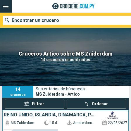
Encontrar un crucero
Nuestros destinos
Cruceros Artico sobre MS Zuiderdam
14 cruceros encontrados
Fecha de salida
Puertos
Compañías
14
Sus criterios de búsqueda:
Buscar
MS Zuiderdam - Artico
cruceros
Filtrar
Ordenar
REINO UNIDO, ISLANDIA, DINAMARCA, PAISES BAJOS
MS Zuiderdam
15 d
Amsterdam
22/05/2027