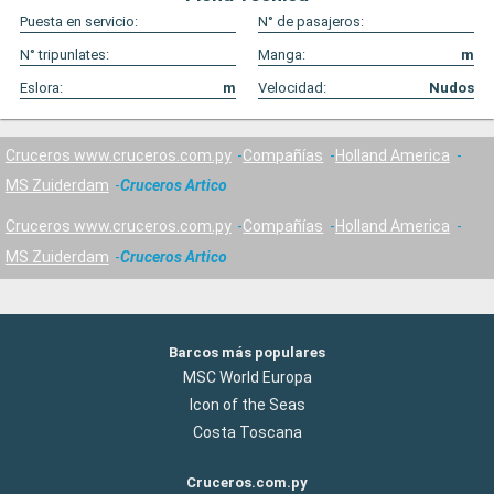
Puesta en servicio:
N° de pasajeros:
N° tripunlates:
Manga:
m
Eslora:
m
Velocidad:
Nudos
Cruceros www.cruceros.com.py
Compañías
Holland America
MS Zuiderdam
Cruceros Artico
Cruceros www.cruceros.com.py
Compañías
Holland America
MS Zuiderdam
Cruceros Artico
Barcos más populares
MSC World Europa
Icon of the Seas
Costa Toscana
Cruceros.com.py