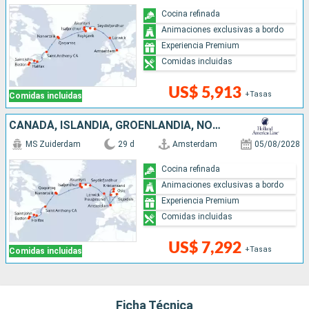
Cocina refinada
Animaciones exclusivas a bordo
Experiencia Premium
Comidas incluidas
US$ 5,913
+Tasas
Comidas incluidas
CANADÁ, ISLANDIA, GROENLANDIA, NORUEGA, PAISES BAJOS, ESTADOS UNIDOS, REINO UNIDO
MS Zuiderdam
29 d
Amsterdam
05/08/2028
Cocina refinada
Animaciones exclusivas a bordo
Experiencia Premium
Comidas incluidas
US$ 7,292
+Tasas
Comidas incluidas
Ficha Técnica