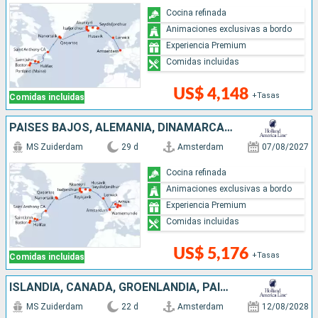
Cocina refinada
Animaciones exclusivas a bordo
Experiencia Premium
Comidas incluidas
US$ 4,148
+Tasas
Comidas incluidas
PAISES BAJOS, ALEMANIA, DINAMARCA, REINO UNIDO, ISLANDIA, GROENLANDIA, CANADÁ, ESTADOS UNIDOS
MS Zuiderdam
29 d
Amsterdam
07/08/2027
Cocina refinada
Animaciones exclusivas a bordo
Experiencia Premium
Comidas incluidas
US$ 5,176
+Tasas
Comidas incluidas
ISLANDIA, CANADÁ, GROENLANDIA, PAISES BAJOS, ESTADOS UNIDOS, REINO UNIDO
MS Zuiderdam
22 d
Amsterdam
12/08/2028