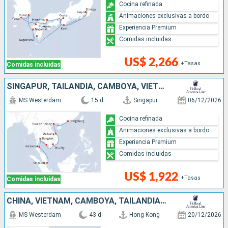
Cocina refinada
Animaciones exclusivas a bordo
Experiencia Premium
Comidas incluidas
US$ 2,266
+Tasas
Comidas incluidas
SINGAPUR, TAILANDIA, CAMBOYA, VIETNAM, CHINA
MS Westerdam
15 d
Singapur
06/12/2026
Cocina refinada
Animaciones exclusivas a bordo
Experiencia Premium
Comidas incluidas
US$ 1,922
+Tasas
Comidas incluidas
CHINA, VIETNAM, CAMBOYA, TAILANDIA, FILIPINAS, PAPÚA NUEVA GUINEA, AUSTRALIA, INDONESIA, SINGAPUR
MS Westerdam
43 d
Hong Kong
20/12/2026