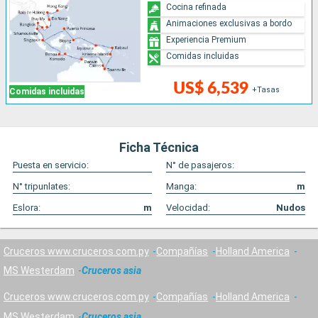
Cocina refinada
Animaciones exclusivas a bordo
Experiencia Premium
Comidas incluidas
US$ 6,539
+Tasas
Comidas incluidas
Ficha Técnica
Puesta en servicio:
N° de pasajeros:
N° tripunlates:
Manga:
m
Eslora:
m
Velocidad:
Nudos
Cruceros www.cruceros.com.py
Compañías
Holland America
MS Westerdam
Cruceros asia
Cruceros www.cruceros.com.py
Compañías
Holland America
MS Westerdam
Cruceros asia