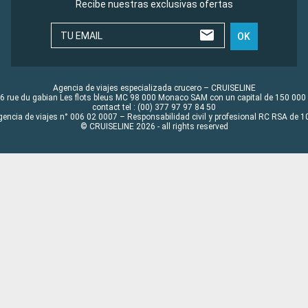
Recibe nuestras exclusivas ofertas
TU EMAIL
OK
Agencia de viajes especializada crucero – CRUISELINE
6 rue du gabian Les flots bleus MC 98 000 Monaco SAM con un capital de 150 000
contact tel : (00) 377 97 97 84 50
gencia de viajes n° 006 02 0007 – Responsabilidad civil y profesional RC RSA de
© CRUISELINE 2026 - all rights reserved