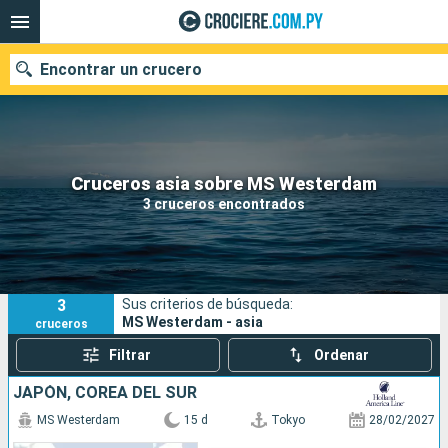
Encontrar un crucero
Nuestros destinos
Cruceros asia sobre MS Westerdam
3 cruceros encontrados
Fecha de salida
Puertos
Compañías
3
Sus criterios de búsqueda:
Buscar
MS Westerdam - asia
cruceros
Filtrar
Ordenar
JAPÓN, COREA DEL SUR
MS Westerdam
15 d
Tokyo
28/02/2027