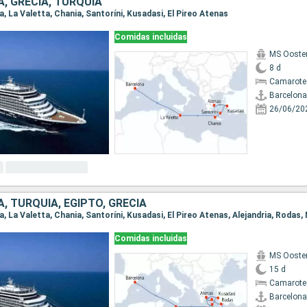
, GRECIA, TURQUÍA
na, La Valetta, Chania, Santoríni, Kusadasi, El Pireo Atenas
Comidas incluidas
MS Ooste
8 d
Camarote
Barcelona
26/06/20
, TURQUÍA, EGIPTO, GRECIA
Comidas incluidas
MS Ooste
15 d
Camarote
Barcelona