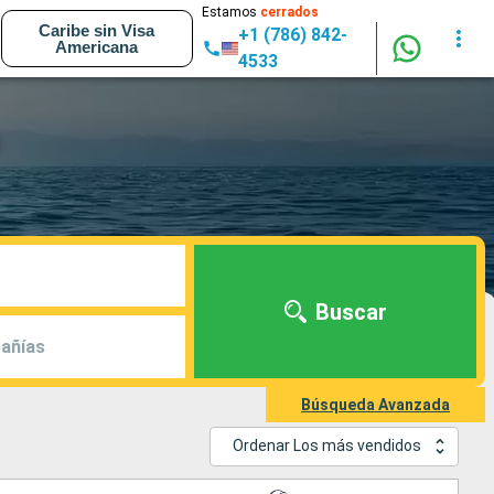
Estamos
cerrados
Caribe sin Visa
+1 (786) 842-
Americana
4533
Buscar
añías
Búsqueda Avanzada
Ordenar Los más vendidos