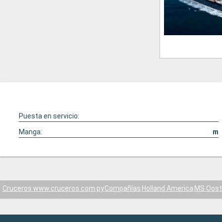
Puesta en servicio:
Manga:
m
Cruceros www.cruceros.com.py
Compañías
Holland America
MS Oos