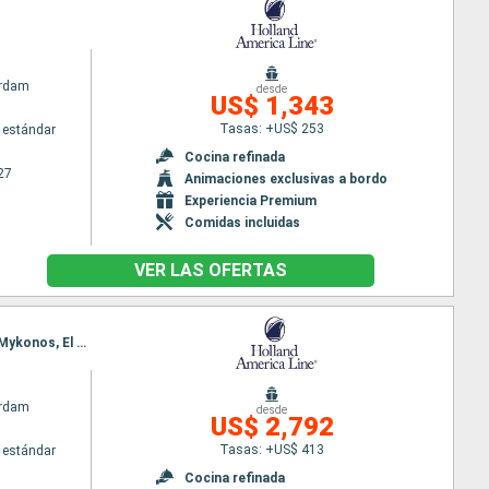
rdam
desde
US$ 1,343
Tasas: +US$ 253
 estándar
Cocina refinada
27
Animaciones exclusivas a bordo
Experiencia Premium
Comidas incluidas
VER LAS OFERTAS
Itinerario : Barcelona, La Valetta, Chania, Santoríni, Kusadasi, El Pireo Atenas, Alejandria, Rodas, Mykonos, El Pireo Atenas
rdam
desde
US$ 2,792
Tasas: +US$ 413
 estándar
Cocina refinada