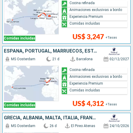
Cocina refinada
Animaciones exclusivas a bordo
Experiencia Premium
Comidas incluidas
US$ 3,247
+Tasas
Comidas incluidas
ESPAÑA, PORTUGAL, MARRUECOS, ESTADOS UNIDOS
MS Oosterdam
21 d
Barcelona
02/12/2027
Cocina refinada
Animaciones exclusivas a bordo
Experiencia Premium
Comidas incluidas
US$ 4,312
+Tasas
Comidas incluidas
GRECIA, ALBANIA, MALTA, ITALIA, FRANCIA, ESPAÑA, BERMUDAS, ESTADOS UNIDOS
MS Oosterdam
26 d
El Pireo Atenas
24/10/2026