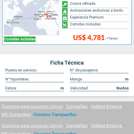
Cocina refinada
Animaciones exclusivas a bordo
Experiencia Premium
Comidas incluidas
US$ 4,781
+Tasas
Comidas incluidas
Ficha Técnica
Puesta en servicio:
N° de pasajeros:
N° tripunlates:
Manga:
m
Eslora:
m
Velocidad:
Nudos
Cruceros www.cruceros.com.py
Compañías
Holland America
MS Oosterdam
Cruceros Transpacifico
Cruceros www.cruceros.com.py
Compañías
Holland America
MS Oosterdam
Cruceros Transpacifico