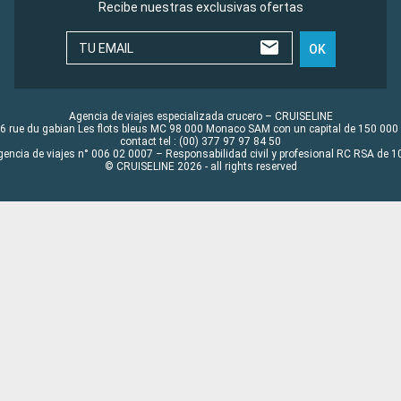
Recibe nuestras exclusivas ofertas
TU EMAIL
OK
Agencia de viajes especializada crucero – CRUISELINE
6 rue du gabian Les flots bleus MC 98 000 Monaco SAM con un capital de 150 000
contact tel : (00) 377 97 97 84 50
gencia de viajes n° 006 02 0007 – Responsabilidad civil y profesional RC RSA de
© CRUISELINE 2026 - all rights reserved