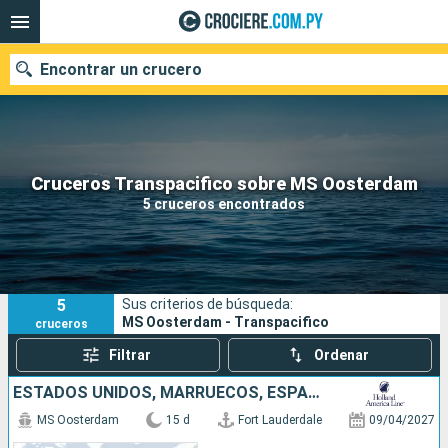
Encontrar un crucero
Nuestros destinos
Cruceros Transpacifico sobre MS Oosterdam
5 cruceros encontrados
Fecha de salida
Puertos
Compañías
5
Sus criterios de búsqueda:
Buscar
MS Oosterdam - Transpacifico
cruceros
Filtrar
Ordenar
ESTADOS UNIDOS, MARRUECOS, ESPAÑA
MS Oosterdam
15 d
Fort Lauderdale
09/04/2027