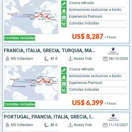
Cocina refinada
Animaciones exclusivas a bordo
Experiencia Premium
Comidas incluidas
US$ 8,287
+Tasas
Comidas incluidas
FRANCIA, ITALIA, GRECIA, TURQUÍA, MALTA, TÚNEZ, ESPAÑA, PORTUGAL, ESTADOS UNIDOS
MS Volendam
49 d
Nueva York
08/10/2026
Cocina refinada
Animaciones exclusivas a bordo
Experiencia Premium
Comidas incluidas
US$ 6,399
+Tasas
Comidas incluidas
PORTUGAL, FRANCIA, ITALIA, GRECIA, ISRAEL, EGIPTO, TURQUÍA, MALTA, TÚNEZ, ESPAÑA, MARRUECOS, ESTADOS UNIDOS
MS Volendam
48 d
Nueva York
11/10/2027