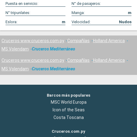
Puesta en servicio:
N° de pasajeros:
N° tripunlates:
Manga:
m
Eslora:
m
Velocidad:
Nudos
Cruceros www.cruceros.com.py
Compañías
Holland America
MS Volendam
Cruceros Mediterráneo
Cruceros www.cruceros.com.py
Compañías
Holland America
MS Volendam
Cruceros Mediterráneo
Barcos más populares
MSC World Europa
Icon of the Seas
Costa Toscana
Cruceros.com.py