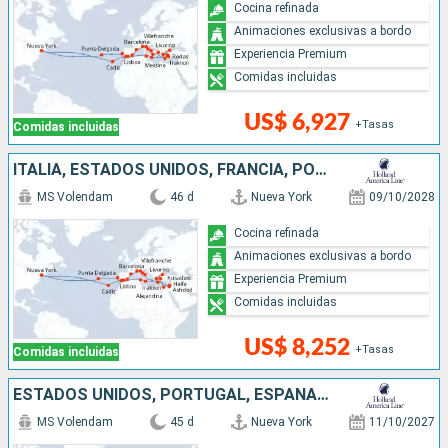
Cocina refinada
Animaciones exclusivas a bordo
Experiencia Premium
Comidas incluidas
US$ 6,927
+Tasas
Comidas incluidas
ITALIA, ESTADOS UNIDOS, FRANCIA, PORTUGAL, ESPAÑA, ISRAEL, TÚNEZ, MALTA, GRECIA, TURQUÍA, EGIPTO
MS Volendam
46 d
Nueva York
09/10/2028
Cocina refinada
Animaciones exclusivas a bordo
Experiencia Premium
Comidas incluidas
US$ 8,252
+Tasas
Comidas incluidas
ESTADOS UNIDOS, PORTUGAL, ESPAÑA, FRANCIA, ITALIA, GRECIA, ISRAEL, EGIPTO, TURQUÍA, MALTA, TÚNEZ, MARRUECOS
MS Volendam
45 d
Nueva York
11/10/2027