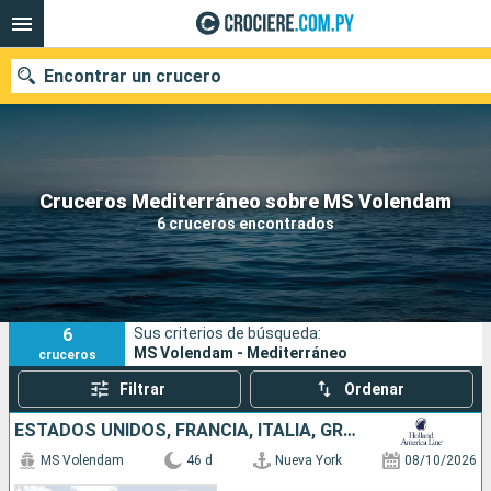
Encontrar un crucero
Nuestros destinos
Cruceros Mediterráneo sobre MS Volendam
6 cruceros encontrados
Fecha de salida
Puertos
Compañías
6
Sus criterios de búsqueda:
Buscar
MS Volendam - Mediterráneo
cruceros
Filtrar
Ordenar
ESTADOS UNIDOS, FRANCIA, ITALIA, GRECIA, TURQUÍA, MALTA, TÚNEZ, ESPAÑA, PORTUGAL
MS Volendam
46 d
Nueva York
08/10/2026