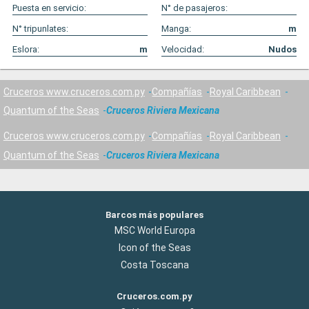
Puesta en servicio:
N° de pasajeros:
N° tripunlates:
Manga:
m
Eslora:
m
Velocidad:
Nudos
Cruceros www.cruceros.com.py
Compañías
Royal Caribbean
Quantum of the Seas
Cruceros Riviera Mexicana
Cruceros www.cruceros.com.py
Compañías
Royal Caribbean
Quantum of the Seas
Cruceros Riviera Mexicana
Barcos más populares
MSC World Europa
Icon of the Seas
Costa Toscana
Cruceros.com.py