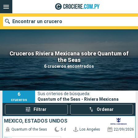
Encontrar un crucero
Cruceros Riviera Mexicana sobre Quantum of
Nuestros destinos
the Seas
6 cruceros encontrados
Fecha de salida
Puertos
Compañías
6
Sus criterios de búsqueda:
Buscar
Quantum of the Seas - Riviera Mexicana
cruceros
Filtrar
Ordenar
MÉXICO, ESTADOS UNIDOS
Quantum of the Seas
5 d
Los Angeles
22/09/2026