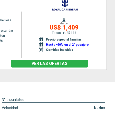
 the Seas
desde
US$ 1,409
 estándar
Tasas: +US$ 173
ton
Precio especial familias
26
Hasta -60% en el 2° pasajero
Comidas incluidas
VER LAS OFERTAS
N° tripunlates:
Velocidad:
Nudos