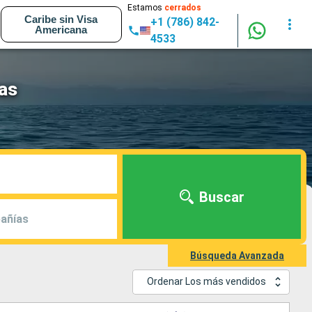
Estamos
cerrados
Caribe sin Visa
+1 (786) 842-
Americana
4533
eas
Buscar
añías
Búsqueda Avanzada
Ordenar Los más vendidos