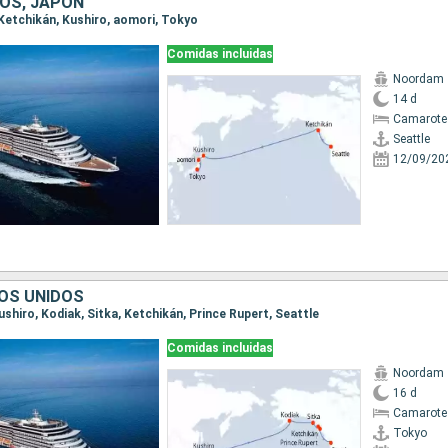
OS, JAPÓN
, Ketchikán, Kushiro, aomori, Tokyo
Comidas incluidas
Noordam
14 d
Camarote
Seattle
12/09/20
OS UNIDOS
Kushiro, Kodiak, Sitka, Ketchikán, Prince Rupert, Seattle
Comidas incluidas
Noordam
16 d
Camarote
Tokyo