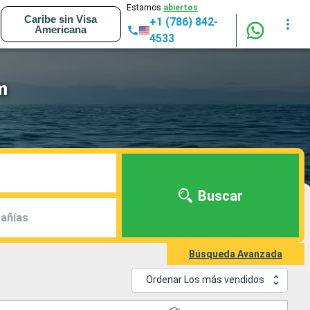
Estamos
abiertos
Caribe sin Visa
+1 (786) 842-
Americana
4533
m
Buscar
añías
Búsqueda Avanzada
Ordenar Los más vendidos