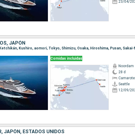
23/04/20
OS, JAPÓN
Comidas incluidas
Noordam
28 d
Camarote
Seattle
12/09/20
R, JAPÓN, ESTADOS UNIDOS