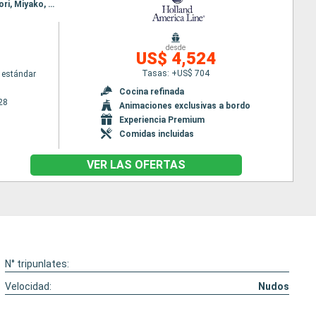
Itinerario : Tokyo, Kobe, Kochi, Kagoshima, Fukuoka, Sokcho, Kanazawa, Sakata, Hakodate, aomori, Miyako, Tokyo, Kushiro, Kodiak, Sitka, Ketchikán, Prince Rupert, Seattle
desde
US$ 4,524
Tasas: +US$ 704
 estándar
Cocina refinada
28
Animaciones exclusivas a bordo
Experiencia Premium
Comidas incluidas
VER LAS OFERTAS
N° tripunlates:
Velocidad:
Nudos