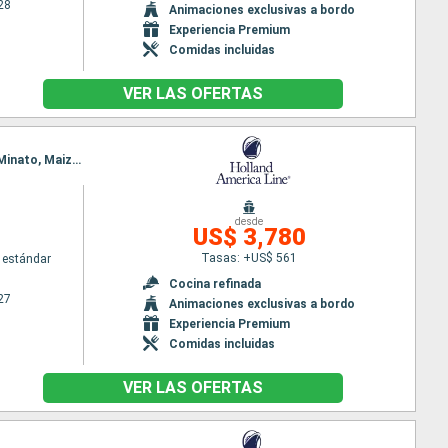
28
Animaciones exclusivas a bordo
Experiencia Premium
Comidas incluidas
VER LAS OFERTAS
Itinerario : Seattle, Ketchikán, Kushiro, aomori, Tokyo, Shimizu, Osaka, Hiroshima, Pusan, Sakai-Minato, Maizuru, Kanazawa, Hakodate, Miyako, hittachinaka, Tokyo
desde
US$ 3,780
Tasas: +US$ 561
 estándar
Cocina refinada
27
Animaciones exclusivas a bordo
Experiencia Premium
Comidas incluidas
VER LAS OFERTAS