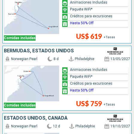
Animaciones Incluidas
Paquete WiFi*
Créditos para excursiones
Hasta 50% Off
US$ 619
+Tasas
Comidas incluidas
BERMUDAS, ESTADOS UNIDOS
Norwegian Pearl
8 d
Philadelphie
13/05/2027
Animaciones Incluidas
Paquete WiFi*
Créditos para excursiones
Hasta 50% Off
US$ 759
+Tasas
Comidas incluidas
ESTADOS UNIDOS, CANADÁ
Norwegian Pearl
12 d
Philadelphie
19/10/2027