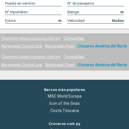
Puesta en servicio:
N° de pasajeros:
N° tripunlates:
Manga:
m
Eslora:
m
Velocidad:
Nudos
Cruceros www.cruceros.com.py
Compañías
Norwegian Cruise Line
Norwegian Pearl
Cruceros América del Norte
Cruceros www.cruceros.com.py
Compañías
Norwegian Cruise Line
Norwegian Pearl
Cruceros América del Norte
Barcos más populares
MSC World Europa
Icon of the Seas
Costa Toscana
Cruceros.com.py