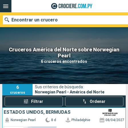
Encontrar un crucero
Cruceros América del Norte sobre Norwegian
Nuestros destinos
Pearl
6 cruceros encontrados
Fecha de salida
Puertos
Compañías
6
Sus criterios de búsqueda:
Buscar
Norwegian Pearl - América del Norte
cruceros
Filtrar
Ordenar
ESTADOS UNIDOS, BERMUDAS
Norwegian Pearl
8 d
Philadelphie
08/04/2027