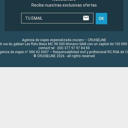
Recibe nuestras exclusivas ofertas
TU EMAIL
OK
Agencia de viajes especializada crucero – CRUISELINE
6 rue du gabian Les flots bleus MC 98 000 Monaco SAM con un capital de 150 000
contact tel : (00) 377 97 97 84 50
gencia de viajes n° 006 02 0007 – Responsabilidad civil y profesional RC RSA de
© CRUISELINE 2026 - all rights reserved