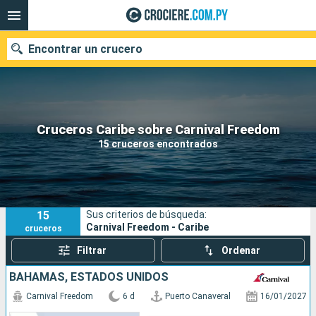
Encontrar un crucero
Nuestros destinos
Cruceros Caribe sobre Carnival Freedom
15 cruceros encontrados
Fecha de salida
Puertos
Compañías
15
Sus criterios de búsqueda:
Buscar
Carnival Freedom - Caribe
cruceros
Filtrar
Ordenar
BAHAMAS, ESTADOS UNIDOS
Carnival Freedom
6 d
Puerto Canaveral
16/01/2027