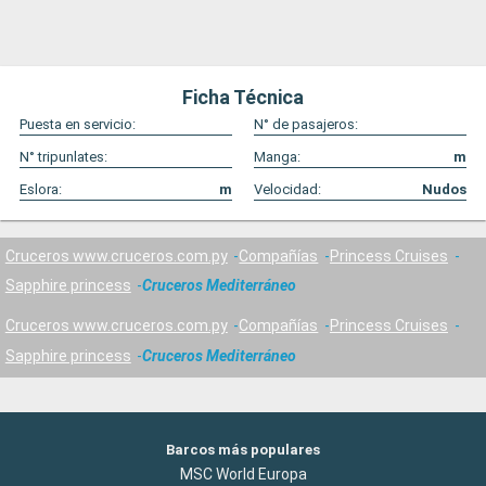
Ficha Técnica
Puesta en servicio:
N° de pasajeros:
N° tripunlates:
Manga:
m
Eslora:
m
Velocidad:
Nudos
Cruceros www.cruceros.com.py
Compañías
Princess Cruises
Sapphire princess
Cruceros Mediterráneo
Cruceros www.cruceros.com.py
Compañías
Princess Cruises
Sapphire princess
Cruceros Mediterráneo
Barcos más populares
MSC World Europa