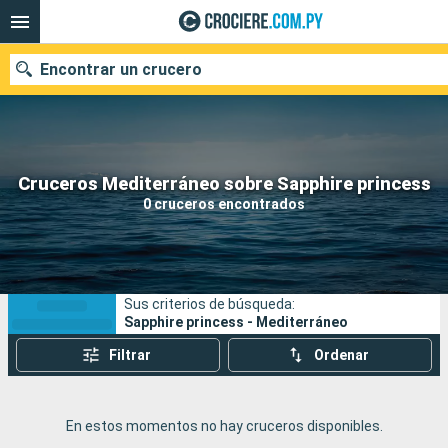
Encontrar un crucero
Nuestros destinos
Cruceros Mediterráneo sobre Sapphire princess
0 cruceros encontrados
Fecha de salida
Puertos
Compañías
Sus criterios de búsqueda:
Buscar
Sapphire princess - Mediterráneo
Filtrar
Ordenar
En estos momentos no hay cruceros disponibles.