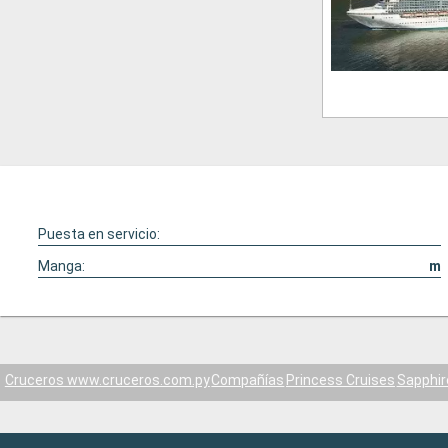
Puesta en servicio:
Manga:
m
Cruceros www.cruceros.com.py
Compañías
Princess Cruises
Sapphir