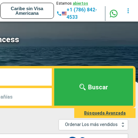
Estamos
abiertos
Caribe sin Visa
+1 (786) 842-
Americana
4533
ncess
Buscar
añías
Búsqueda Avanzada
Ordenar Los más vendidos