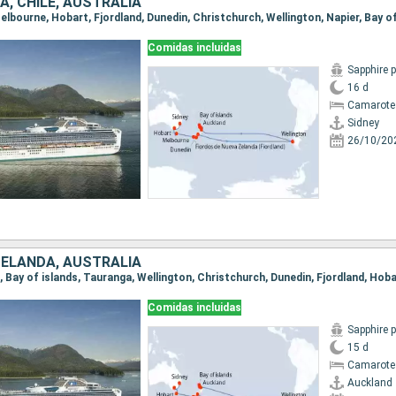
, CHILE, AUSTRALIA
Comidas incluidas
Sapphire 
16 d
Camarote
Sidney
26/10/20
ZELANDA, AUSTRALIA
Comidas incluidas
Sapphire 
15 d
Camarote
Auckland