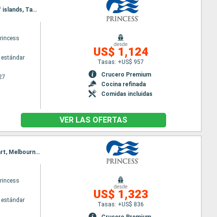
Itinerario : Sidney, Melbourne, Hobart, Fjordland, Dunedin, Christchurch, Wellington, Napier, Bay of islands, Tauranga, Auckland
princess
desde
US$ 1,124
 estándar
Tasas: +US$ 957
Crucero Premium
27
Cocina refinada
Comidas incluidas
VER LAS OFERTAS
Itinerario : Auckland, Bay of islands, Tauranga, Wellington, Christchurch, Dunedin, Fjordland, Hobart, Melbourne, Sidney
princess
desde
US$ 1,323
 estándar
Tasas: +US$ 836
Crucero Premium