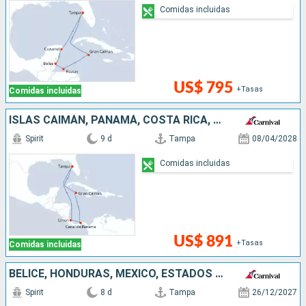
Comidas incluidas
US$ 795
+Tasas
Comidas incluidas
ISLAS CAIMÁN, PANAMÁ, COSTA RICA, ESTADOS UNIDOS
Spirit
9 d
Tampa
08/04/2028
Comidas incluidas
US$ 891
+Tasas
Comidas incluidas
BELICE, HONDURAS, MÉXICO, ESTADOS UNIDOS
Spirit
8 d
Tampa
26/12/2027