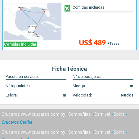
Comidas incluidas
US$ 489
+Tasas
Comidas incluidas
Ficha Técnica
Puesta en servicio:
N° de pasajeros:
N° tripunlates:
Manga:
m
Eslora:
m
Velocidad:
Nudos
Cruceros www.cruceros.com.py
Compañías
Carnival
Spirit
Cruceros Caribe
Cruceros www.cruceros.com.py
Compañías
Carnival
Spirit