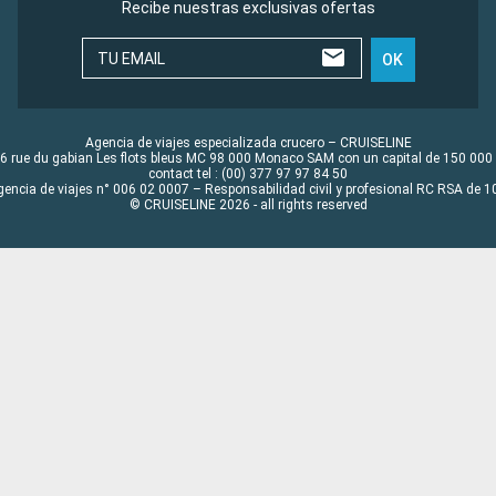
Recibe nuestras exclusivas ofertas
TU EMAIL
OK
Agencia de viajes especializada crucero – CRUISELINE
6 rue du gabian Les flots bleus MC 98 000 Monaco SAM con un capital de 150 000
contact tel : (00) 377 97 97 84 50
gencia de viajes n° 006 02 0007 – Responsabilidad civil y profesional RC RSA de
© CRUISELINE 2026 - all rights reserved