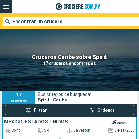
Encontrar un crucero
Nuestros destinos
Cruceros Caribe sobre Spirit
17 cruceros encontrados
Fecha de salida
Puertos
Compañías
17
Sus criterios de búsqueda:
Buscar
Spirit - Caribe
cruceros
Filtrar
Ordenar
MÉXICO, ESTADOS UNIDOS
Spirit
5 d
Galveston
04/11/2027