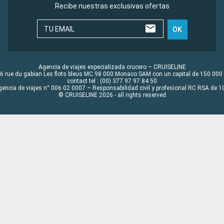
Recibe nuestras exclusivas ofertas
TU EMAIL
OK
Agencia de viajes especializada crucero – CRUISELINE
6 rue du gabian Les flots bleus MC 98 000 Monaco SAM con un capital de 150 000
contact tel : (00) 377 97 97 84 50
gencia de viajes n° 006 02 0007 – Responsabilidad civil y profesional RC RSA de
© CRUISELINE 2026 - all rights reserved