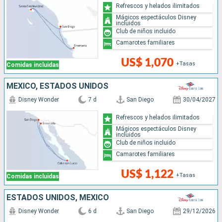
Refrescos y helados ilimitados
Mágicos espectáculos Disney
incluidos
Club de niños incluido
Camarotes familiares
US$ 1,070
+Tasas
Comidas incluidas
MÉXICO, ESTADOS UNIDOS
Disney Wonder
7 d
San Diego
30/04/2027
Refrescos y helados ilimitados
Mágicos espectáculos Disney
incluidos
Club de niños incluido
Camarotes familiares
US$ 1,122
+Tasas
Comidas incluidas
ESTADOS UNIDOS, MÉXICO
Disney Wonder
6 d
San Diego
29/12/2026