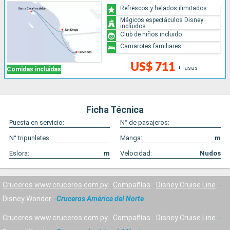
Refrescos y helados ilimitados
Mágicos espectáculos Disney
incluidos
Club de niños incluido
Camarotes familiares
US$ 711
+Tasas
Comidas incluidas
Ficha Técnica
Puesta en servicio:
N° de pasajeros:
N° tripunlates:
Manga:
m
Eslora:
m
Velocidad:
Nudos
Cruceros www.cruceros.com.py
Compañías
Disney Cruise Line
Disney Wonder
Cruceros América del Norte
Cruceros www.cruceros.com.py
Compañías
Disney Cruise Line