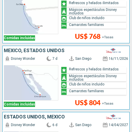
Refrescos y helados ilimitados
Mágicos espectáculos Disney
incluidos
Club de niños incluido
Camarotes familiares
US$ 768
+Tasas
Comidas incluidas
MÉXICO, ESTADOS UNIDOS
Disney Wonder
7 d
San Diego
16/11/2026
Refrescos y helados ilimitados
Mágicos espectáculos Disney
incluidos
Club de niños incluido
Camarotes familiares
US$ 804
+Tasas
Comidas incluidas
ESTADOS UNIDOS, MÉXICO
Disney Wonder
6 d
San Diego
14/04/2027