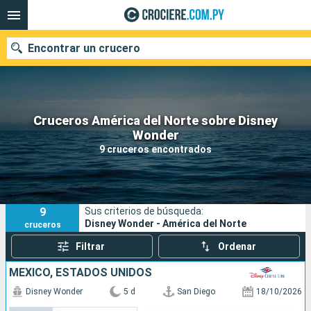
Encontrar un crucero
Cruceros América del Norte sobre Disney
Nuestros destinos
Wonder
9 cruceros encontrados
Fecha de salida
Puertos
Compañías
9
Sus criterios de búsqueda:
Buscar
Disney Wonder - América del Norte
cruceros
Filtrar
Ordenar
MÉXICO, ESTADOS UNIDOS
Disney Wonder
5 d
San Diego
18/10/2026