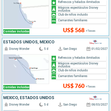
Refrescos y helados ilimitados
Mágicos espectáculos Disney
incluidos
Club de niños incluido
Camarotes familiares
US$ 568
+Tasas
Comidas incluidas
ESTADOS UNIDOS, MÉXICO
Disney Wonder
5 d
San Diego
01/02/2027
Refrescos y helados ilimitados
Mágicos espectáculos Disney
incluidos
Club de niños incluido
Camarotes familiares
US$ 760
+Tasas
Comidas incluidas
MÉXICO, ESTADOS UNIDOS
Disney Wonder
5 d
San Diego
08/03/2027