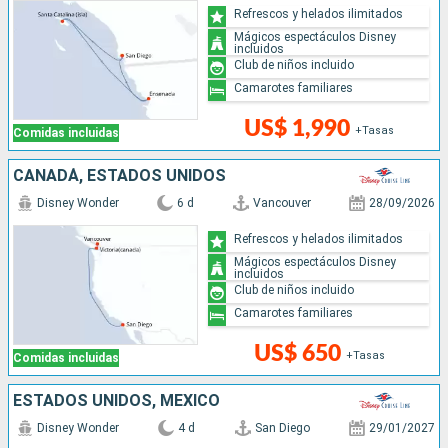
Refrescos y helados ilimitados
Mágicos espectáculos Disney
incluidos
Club de niños incluido
Camarotes familiares
US$ 1,990
+Tasas
Comidas incluidas
CANADÁ, ESTADOS UNIDOS
Disney Wonder
6 d
Vancouver
28/09/2026
Refrescos y helados ilimitados
Mágicos espectáculos Disney
incluidos
Club de niños incluido
Camarotes familiares
US$ 650
+Tasas
Comidas incluidas
ESTADOS UNIDOS, MÉXICO
Disney Wonder
4 d
San Diego
29/01/2027