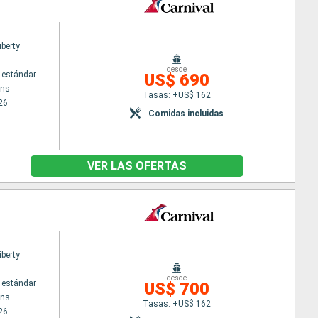
iberty
desde
 estándar
US$ 690
ans
Tasas: +US$ 162
26
Comidas incluidas
VER LAS OFERTAS
iberty
desde
 estándar
US$ 700
ans
Tasas: +US$ 162
26