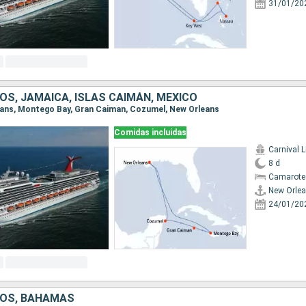
31/01/20
OS, JAMAICA, ISLAS CAIMÁN, MÉXICO
leans, Montego Bay, Gran Caiman, Cozumel, New Orleans
Comidas incluidas
Carnival L
8 d
Camarote
New Orle
24/01/20
DOS, BAHAMAS