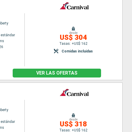
iberty
desde
 estándar
US$ 304
ans
Tasas: +US$ 162
26
Comidas incluidas
VER LAS OFERTAS
iberty
desde
 estándar
US$ 318
ans
Tasas: +US$ 162