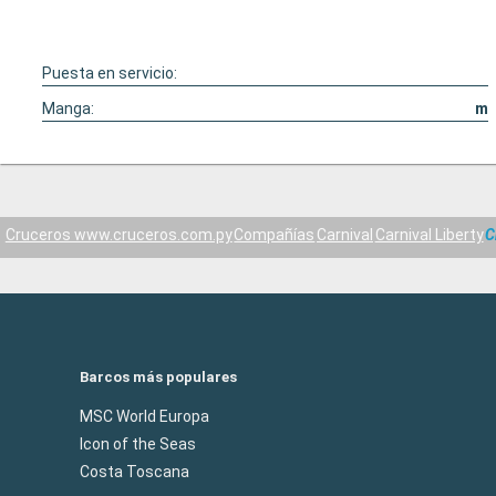
Puesta en servicio:
Manga:
m
Cruceros www.cruceros.com.py
Compañías
Carnival
Carnival Liberty
C
Barcos más populares
MSC World Europa
Icon of the Seas
Costa Toscana