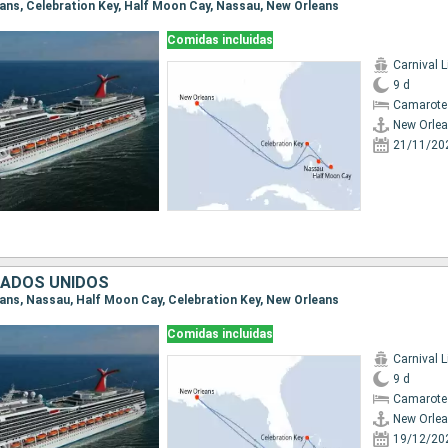
leans, Celebration Key, Half Moon Cay, Nassau, New Orleans
Comidas incluidas
Carnival L
9 d
Camarote
New Orle
21/11/20
TADOS UNIDOS
leans, Nassau, Half Moon Cay, Celebration Key, New Orleans
Comidas incluidas
Carnival L
9 d
Camarote
New Orle
19/12/20