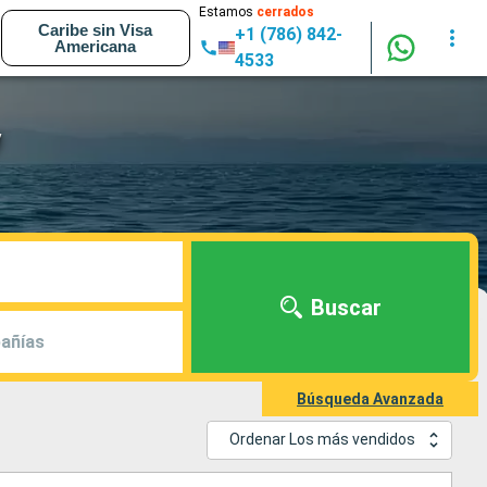
Estamos
cerrados
Caribe sin Visa
+1 (786) 842-
Americana
4533
y
Buscar
añías
Búsqueda Avanzada
Ordenar Los más vendidos