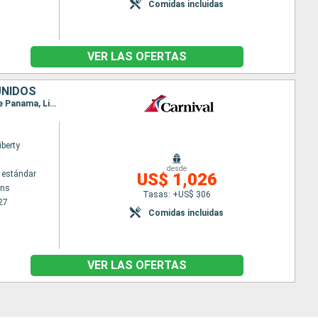
Comidas incluidas
VER LAS OFERTAS
UNIDOS
Itinerario : New Orleans, Montego Bay, Aruba, Willemstad(Curaçao), Cartagena de Indias, Canal de Panama, Limon, Cozumel, New Orleans
iberty
desde
 estándar
US$ 1,026
ans
Tasas: +US$ 306
27
Comidas incluidas
VER LAS OFERTAS