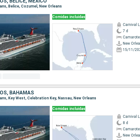
S, BELICE, MÉXICO
eans, Belice, Cozumel, New Orleans
Comidas incluidas
Carnival L
7 d
Camarote
New Orle
15/11/20
DOS, BAHAMAS
leans, Key West, Celebration Key, Nassau, New Orleans
Comidas incluidas
Carnival L
8 d
Camarote
New Orle