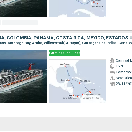
BA, COLOMBIA, PANAMÁ, COSTA RICA, MÉXICO, ESTADOS 
Comidas incluidas
Carnival L
15 d
Camarote
New Orle
28/11/20