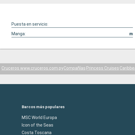
Puesta en servicio:
Manga:
m
Cruceros www.cruceros.com.py
Compañías
Princess Cruises
Caribbe
Barcos más populares
MSC World Europa
Icon of the Seas
Costa Toscana