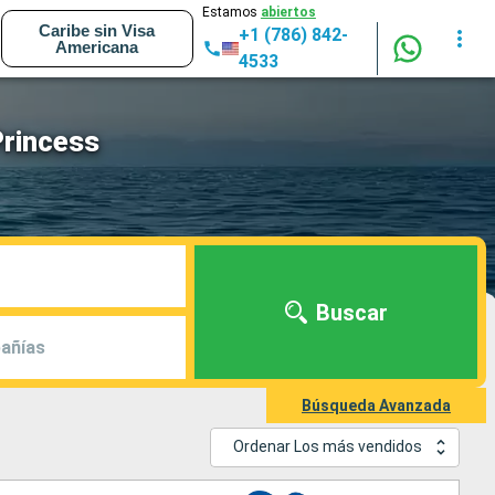
Estamos
abiertos
Caribe sin Visa
+1 (786) 842-
Americana
4533
Princess
Buscar
añías
Búsqueda Avanzada
Ordenar Los más vendidos