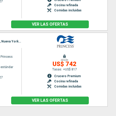
27
Cocina refinada
Comidas incluidas
VER LAS OFERTAS
Itinerario : Quebec, Saguenay, Charlottetown, Sidney, Halifax, Portland (Maine), Boston, Newport, Nueva York, Fort Lauderdale
 Princess
desde
US$ 742
 estándar
Tasas: +US$ 817
Crucero Premium
27
Cocina refinada
Comidas incluidas
VER LAS OFERTAS