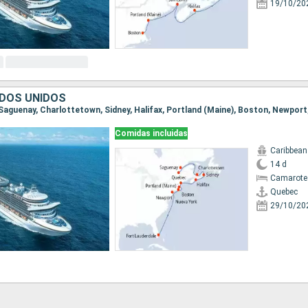
19/10/20
DOS UNIDOS
Comidas incluidas
Caribbean
14 d
Camarote
Quebec
29/10/20