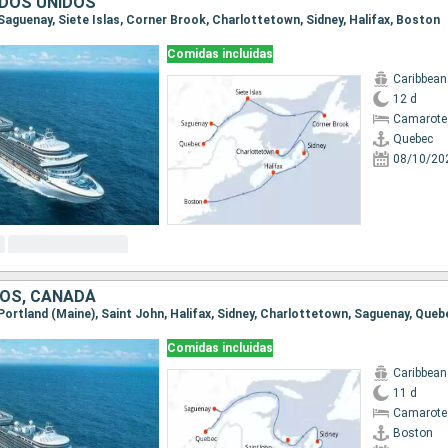
DOS UNIDOS
 Saguenay, Siete Islas, Corner Brook, Charlottetown, Sidney, Halifax, Boston
Comidas incluidas
Caribbean
12 d
Camarote
Quebec
08/10/20
OS, CANADÁ
 Portland (Maine), Saint John, Halifax, Sidney, Charlottetown, Saguenay, Queb
Comidas incluidas
Caribbean
11 d
Camarote
Boston