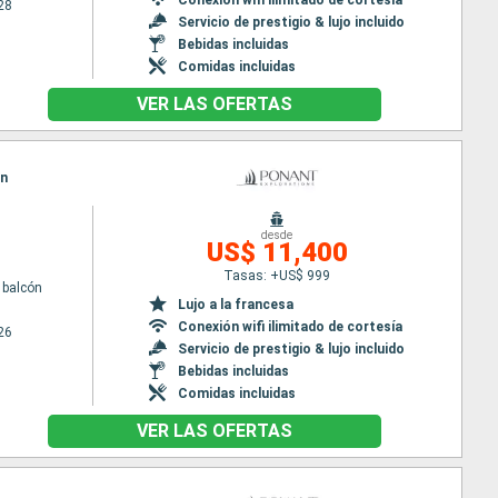
28
Servicio de prestigio & lujo incluido
Bebidas incluidas
Comidas incluidas
VER LAS OFERTAS
in
desde
US$ 11,400
Tasas: +US$ 999
 balcón
Lujo a la francesa
Conexión wifi ilimitado de cortesía
26
Servicio de prestigio & lujo incluido
Bebidas incluidas
Comidas incluidas
VER LAS OFERTAS