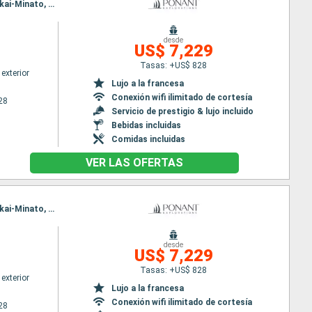
Itinerario : Osaka, Takamatsu, Hiroshima, Miyajima Island, Beppu, Hagi, TOTTORI, Ine, Miyazu, Sakai-Minato, Pusan
desde
US$ 7,229
Tasas: +US$ 828
exterior
Lujo a la francesa
Conexión wifi ilimitado de cortesía
28
Servicio de prestigio & lujo incluido
Bebidas incluidas
Comidas incluidas
VER LAS OFERTAS
Itinerario : Osaka, Takamatsu, Beppu, Hiroshima, Miyajima Island, Hagi, TOTTORI, Ine, Miyazu, Sakai-Minato, Pusan
desde
US$ 7,229
Tasas: +US$ 828
exterior
Lujo a la francesa
Conexión wifi ilimitado de cortesía
28