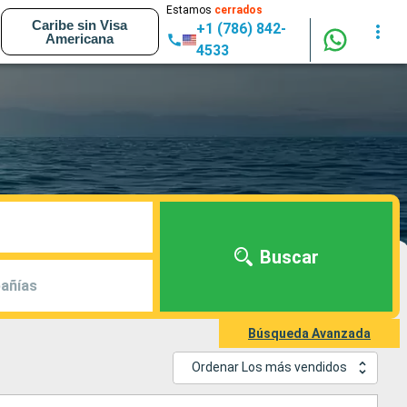
Estamos
cerrados
Caribe sin Visa
+1 (786) 842-
Americana
4533
Buscar
añías
Búsqueda Avanzada
Ordenar Los más vendidos