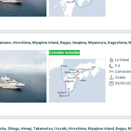
Comidas incluidas
Le Soleal
9 d
Camarote 
Osaka
09/05/20