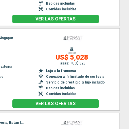
Bebidas incluidas
Comidas incluidas
VER LAS OFERTAS
Singapur
desde
US$ 5,028
Tasas: +US$ 828
exterior
Lujo a la francesa
Conexión wifi ilimitado de cortesía
27
Servicio de prestigio & lujo incluido
Bebidas incluidas
Comidas incluidas
VER LAS OFERTAS
Itinerario : Manila, Corregidor Island, Hundred Island, San fernando, Sibuyan island, Currimao, Claveria, Batan Island, Kaoshiung, Keelung