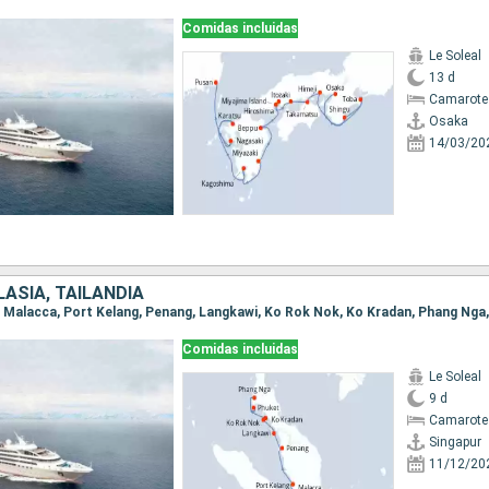
Comidas incluidas
Le Soleal
13 d
Camarote 
Osaka
14/03/20
ASIA, TAILANDIA
ur, Malacca, Port Kelang, Penang, Langkawi, Ko Rok Nok, Ko Kradan, Phang Nga
Comidas incluidas
Le Soleal
9 d
Camarote 
Singapur
11/12/20