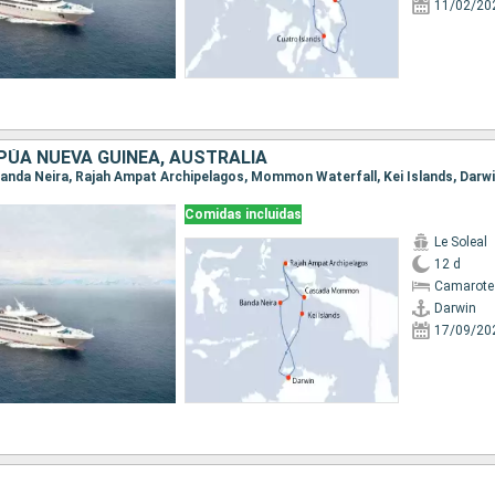
11/02/20
PÚA NUEVA GUINEA, AUSTRALIA
, Banda Neira, Rajah Ampat Archipelagos, Mommon Waterfall, Kei Islands, Darw
Comidas incluidas
Le Soleal
12 d
Camarote
Darwin
17/09/20