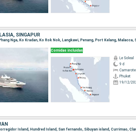
LASIA, SINGAPUR
, Phang Nga, Ko Kradan, Ko Rok Nok, Langkawi, Penang, Port Kelang, Malacca, 
Comidas incluidas
Le Soleal
9 d
Camarote 
Phuket
19/12/20
IWÁN