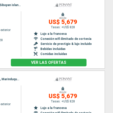
Itinerario : Manila, Iloilo , kalanggaman island, Limasawa island, Higatangan Island, San fernando, Sibuyan island, Calapan, Manila
desde
US$ 5,679
Tasas: +US$ 828
exterior
Lujo a la francesa
Conexión wifi ilimitado de cortesía
28
Servicio de prestigio & lujo incluido
Bebidas incluidas
Comidas incluidas
VER LAS OFERTAS
Itinerario : Manila, Legazpi, Biri Island, Cuatro Islands, Samar Natural Park, Cresta de Gallo Island, Marinduque, Manila
desde
US$ 5,679
Tasas: +US$ 828
exterior
Lujo a la francesa
Conexión wifi ilimitado de cortesía