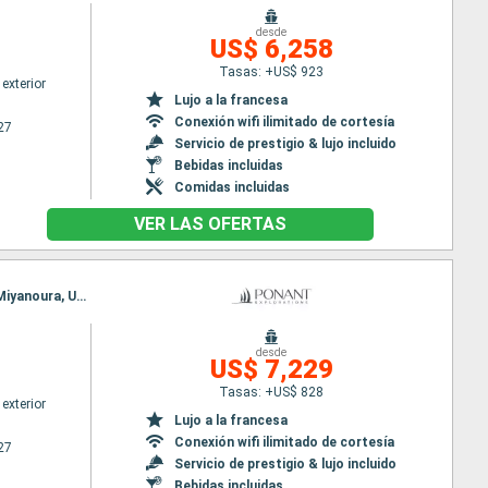
desde
US$ 6,258
Tasas: +US$ 923
exterior
Lujo a la francesa
Conexión wifi ilimitado de cortesía
27
Servicio de prestigio & lujo incluido
Bebidas incluidas
Comidas incluidas
VER LAS OFERTAS
Itinerario : Pusan, Nagasaki, Kawauramachi Sakitsu, Unzen-Amakusa National Park, Kagoshima, Miyanoura, Uwajima, Kochi, Katsuura, Osaka
desde
US$ 7,229
Tasas: +US$ 828
exterior
Lujo a la francesa
Conexión wifi ilimitado de cortesía
27
Servicio de prestigio & lujo incluido
Bebidas incluidas