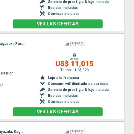
Servicio de prestigio & lujo incluido
Bebidas incluidas
Comidas incluidas
VER LAS OFERTAS
Itinerario : Osaka, Tamano, Hiroshima, Miyajima Island, Beppu, Uwajima, Miyanoura, Kagoshima, Nagasaki, Pusan
desde
US$ 11,015
Tasas: +US$ 828
exterior
Lujo a la francesa
Conexión wifi ilimitado de cortesía
27
Servicio de prestigio & lujo incluido
Bebidas incluidas
Comidas incluidas
VER LAS OFERTAS
Itinerario : Osaka, Toba, Shingu, Himeji, Takamatsu, Itozaki, Hiroshima, Miyajima Island, Beppu, Miyazaki, Kagoshima, Karatsu, Nagasaki, Pusan