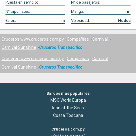
Puesta en servicio:
N° de pasajeros:
N° tripunlates:
Manga:
m
Eslora:
m
Velocidad:
Nudos
Cruceros www.cruceros.com.py
Compañías
Carnival
Carnival Sunshine
Cruceros Transpacifico
Cruceros www.cruceros.com.py
Compañías
Carnival
Carnival Sunshine
Cruceros Transpacifico
Barcos más populares
MSC World Europa
Icon of the Seas
Costa Toscana
Cruceros.com.py