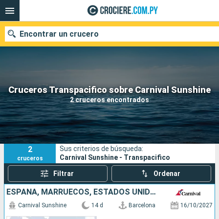
Encontrar un crucero
Nuestros destinos
Cruceros Transpacifico sobre Carnival Sunshine
2 cruceros encontrados
Fecha de salida
Puertos
Compañías
2
Sus criterios de búsqueda:
Buscar
Carnival Sunshine - Transpacifico
cruceros
Filtrar
Ordenar
ESPAÑA, MARRUECOS, ESTADOS UNIDOS
Carnival Sunshine
14 d
Barcelona
16/10/2027