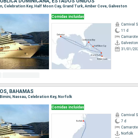
ÚBLICA DOMINICANA, ESTADOS UNIDOS
ton, Celebration Key, Half Moon Cay, Grand Turk, Amber Cove, Galveston
Comidas incluidas
Carnival 
11 d
Camarote
Galveston
31/01/20
DOS, BAHAMAS
, Bimini, Nassau, Celebration Key, Norfolk
Comidas incluidas
Carnival 
7 d
Camarote
Norfolk