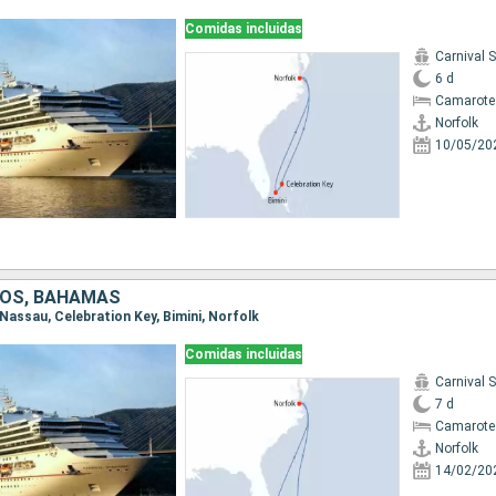
Comidas incluidas
Carnival 
6 d
Camarote
Norfolk
10/05/20
DOS, BAHAMAS
, Nassau, Celebration Key, Bimini, Norfolk
Comidas incluidas
Carnival 
7 d
Camarote
Norfolk
14/02/20