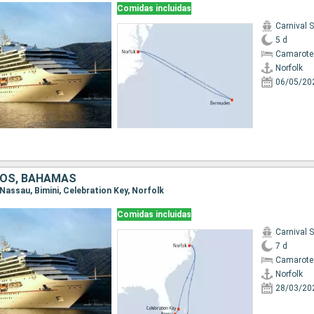
Comidas incluidas
Carnival 
5 d
Camarote
Norfolk
06/05/20
DOS, BAHAMAS
, Nassau, Bimini, Celebration Key, Norfolk
Comidas incluidas
Carnival 
7 d
Camarote
Norfolk
28/03/20