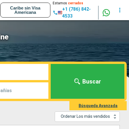
Estamos
cerrados
Caribe sin Visa
+1 (786) 842-
Americana
4533
ine
Buscar
añías
Búsqueda Avanzada
Ordenar Los más vendidos