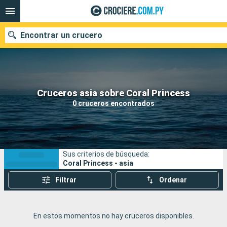
Encontrar un crucero
Nuestros destinos
Cruceros asia sobre Coral Princess
0 cruceros encontrados
Fecha de salida
Puertos
Compañías
Sus criterios de búsqueda:
Buscar
Coral Princess - asia
Filtrar
Ordenar
En estos momentos no hay cruceros disponibles.