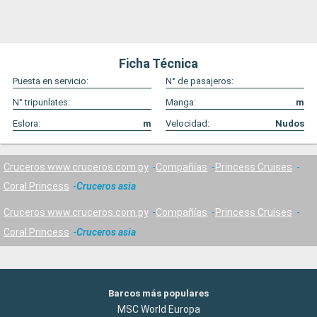
Ficha Técnica
Puesta en servicio:
N° de pasajeros:
N° tripunlates:
Manga:
m
Eslora:
m
Velocidad:
Nudos
Cruceros www.cruceros.com.py
Compañías
Princess Cruises
Coral Princess
Cruceros asia
Cruceros www.cruceros.com.py
Compañías
Princess Cruises
Coral Princess
Cruceros asia
Barcos más populares
MSC World Europa