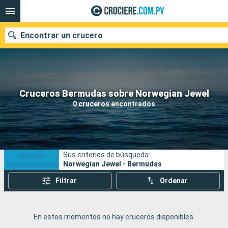
Encontrar un crucero
Nuestros destinos
Cruceros Bermudas sobre Norwegian Jewel
0 cruceros encontrados
Fecha de salida
Puertos
Compañías
Sus criterios de búsqueda:
Buscar
Norwegian Jewel - Bermudas
Filtrar
Ordenar
En estos momentos no hay cruceros disponibles.