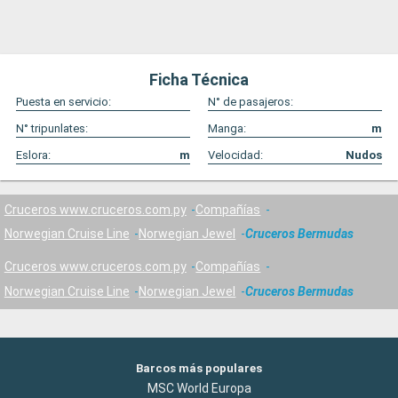
Ficha Técnica
Puesta en servicio:
N° de pasajeros:
N° tripunlates:
Manga:
m
Eslora:
m
Velocidad:
Nudos
Cruceros www.cruceros.com.py
Compañías
Norwegian Cruise Line
Norwegian Jewel
Cruceros Bermudas
Cruceros www.cruceros.com.py
Compañías
Norwegian Cruise Line
Norwegian Jewel
Cruceros Bermudas
Barcos más populares
MSC World Europa