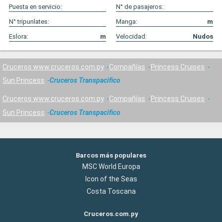
Puesta en servicio:
N° de pasajeros:
N° tripunlates:
Manga:
m
Eslora:
m
Velocidad:
Nudos
Cruceros www.cruceros.com.py
Compañías
Princess Cruises
Sun Princess
Cruceros Transpacifico
Cruceros www.cruceros.com.py
Compañías
Princess Cruises
Sun Princess
Cruceros Transpacifico
Barcos más populares
MSC World Europa
Icon of the Seas
Costa Toscana
Cruceros.com.py