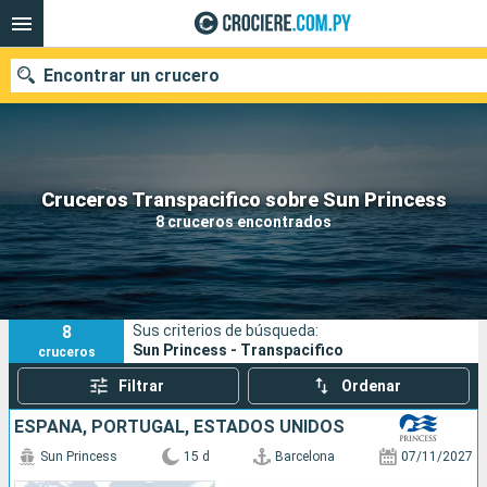
Encontrar un crucero
Nuestros destinos
Cruceros Transpacifico sobre Sun Princess
8 cruceros encontrados
Fecha de salida
Puertos
Compañías
8
Sus criterios de búsqueda:
Buscar
Sun Princess - Transpacifico
cruceros
Filtrar
Ordenar
ESPAÑA, PORTUGAL, ESTADOS UNIDOS
Sun Princess
15 d
Barcelona
07/11/2027