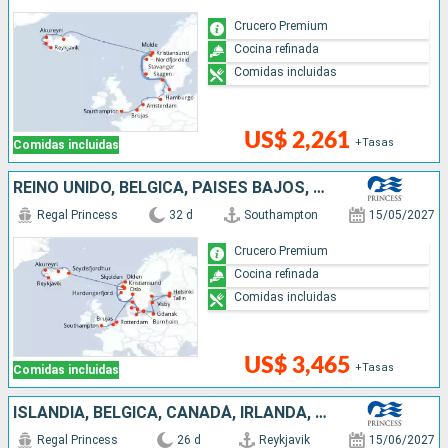
Crucero Premium
Cocina refinada
Comidas incluidas
US$ 2,261
+Tasas
Comidas incluidas
REINO UNIDO, BÉLGICA, PAISES BAJOS, NORUEGA, ALEMANIA, FINLANDIA, ESTONIA, SUECIA, POLONIA, DINAMARCA, ISLANDIA
Regal Princess
32 d
Southampton
15/05/2027
Crucero Premium
Cocina refinada
Comidas incluidas
US$ 3,465
+Tasas
Comidas incluidas
ISLANDIA, BÉLGICA, CANADÁ, IRLANDA, REINO UNIDO, PAISES BAJOS, ALEMANIA, DINAMARCA
Regal Princess
26 d
Reykjavik
15/06/2027