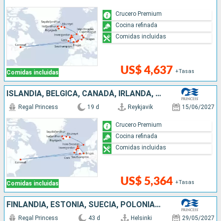
Crucero Premium
Cocina refinada
Comidas incluidas
US$ 4,637
+Tasas
Comidas incluidas
ISLANDIA, BÉLGICA, CANADÁ, IRLANDA, REINO UNIDO
Regal Princess
19 d
Reykjavik
15/06/2027
Crucero Premium
Cocina refinada
Comidas incluidas
US$ 5,364
+Tasas
Comidas incluidas
FINLANDIA, ESTONIA, SUECIA, POLONIA, DINAMARCA, NORUEGA, ISLANDIA, REINO UNIDO, CANADÁ, IRLANDA, BÉLGICA, PAISES BAJOS, ALEMANIA
Regal Princess
43 d
Helsinki
29/05/2027