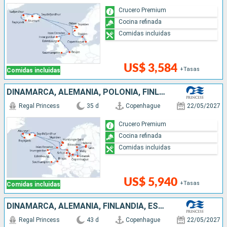
Crucero Premium
Cocina refinada
Comidas incluidas
US$ 3,584
+Tasas
Comidas incluidas
DINAMARCA, ALEMANIA, POLONIA, FINLANDIA, ESTONIA, SUECIA, NORUEGA, ISLANDIA, REINO UNIDO, BÉLGICA
Regal Princess
35 d
Copenhague
22/05/2027
Crucero Premium
Cocina refinada
Comidas incluidas
US$ 5,940
+Tasas
Comidas incluidas
DINAMARCA, ALEMANIA, FINLANDIA, ESTONIA, SUECIA, POLONIA, NORUEGA, ISLANDIA, BÉLGICA, CANADÁ, IRLANDA, REINO UNIDO
Regal Princess
43 d
Copenhague
22/05/2027