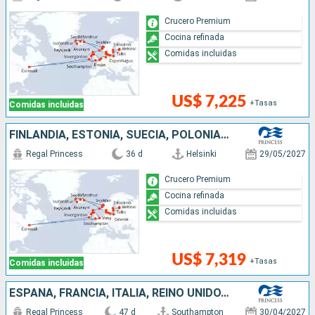
Crucero Premium
Cocina refinada
Comidas incluidas
US$ 7,225
+Tasas
Comidas incluidas
FINLANDIA, ESTONIA, SUECIA, POLONIA, DINAMARCA, NORUEGA, ISLANDIA, REINO UNIDO, BÉLGICA, CANADÁ, IRLANDA
Regal Princess
36 d
Helsinki
29/05/2027
Crucero Premium
Cocina refinada
Comidas incluidas
US$ 7,319
+Tasas
Comidas incluidas
ESPAÑA, FRANCIA, ITALIA, REINO UNIDO, BÉLGICA, PAISES BAJOS, NORUEGA, ALEMANIA, DINAMARCA, FINLANDIA, ESTONIA, SUECIA, POLONIA, ISLANDIA
Regal Princess
47 d
Southampton
30/04/2027