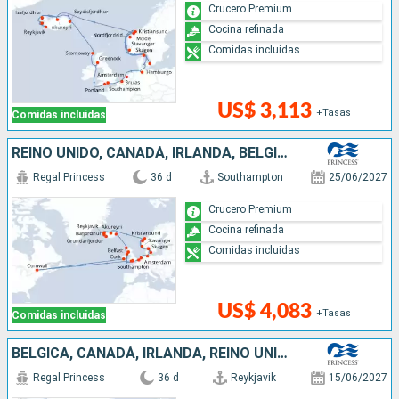
Crucero Premium
Cocina refinada
Comidas incluidas
US$ 3,113
+Tasas
Comidas incluidas
REINO UNIDO, CANADÁ, IRLANDA, BÉLGICA, PAISES BAJOS, ALEMANIA, DINAMARCA, NORUEGA, ISLANDIA
Regal Princess
36 d
Southampton
25/06/2027
Crucero Premium
Cocina refinada
Comidas incluidas
US$ 4,083
+Tasas
Comidas incluidas
BÉLGICA, CANADÁ, IRLANDA, REINO UNIDO, PAISES BAJOS, ALEMANIA, DINAMARCA, NORUEGA, ISLANDIA
Regal Princess
36 d
Reykjavik
15/06/2027