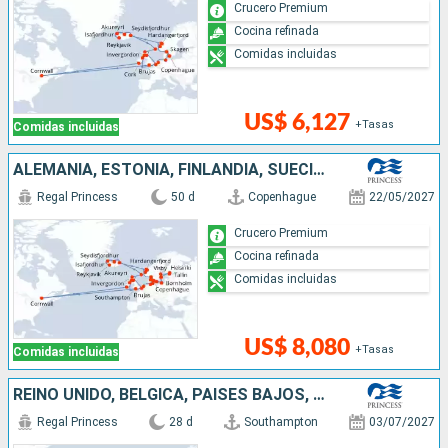
Crucero Premium
Cocina refinada
Comidas incluidas
US$ 6,127
+Tasas
Comidas incluidas
ALEMANIA, ESTONIA, FINLANDIA, SUECIA, POLONIA, DINAMARCA, NORUEGA, ISLANDIA, REINO UNIDO, CANADÁ, IRLANDA, BÉLGICA, PAISES BAJOS
Regal Princess
50 d
Copenhague
22/05/2027
Crucero Premium
Cocina refinada
Comidas incluidas
US$ 8,080
+Tasas
Comidas incluidas
REINO UNIDO, BÉLGICA, PAISES BAJOS, ALEMANIA, DINAMARCA, NORUEGA, ISLANDIA
Regal Princess
28 d
Southampton
03/07/2027