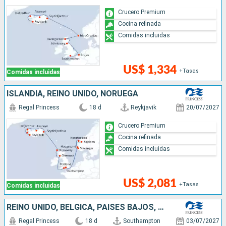
Crucero Premium
Cocina refinada
Comidas incluidas
US$ 1,334
+Tasas
Comidas incluidas
ISLANDIA, REINO UNIDO, NORUEGA
Regal Princess
18 d
Reykjavik
20/07/2027
Crucero Premium
Cocina refinada
Comidas incluidas
US$ 2,081
+Tasas
Comidas incluidas
REINO UNIDO, BÉLGICA, PAISES BAJOS, ALEMANIA, DINAMARCA, NORUEGA, ISLANDIA
Regal Princess
18 d
Southampton
03/07/2027