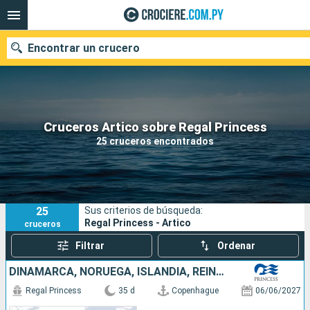
Encontrar un crucero
Nuestros destinos
Cruceros Artico sobre Regal Princess
25 cruceros encontrados
Fecha de salida
Puertos
Compañías
25
Sus criterios de búsqueda:
Buscar
Regal Princess - Artico
cruceros
Filtrar
Ordenar
DINAMARCA, NORUEGA, ISLANDIA, REINO UNIDO, BÉLGICA, CANADÁ, IRLANDA, PAISES BAJOS, ALEMANIA
Regal Princess
35 d
Copenhague
06/06/2027