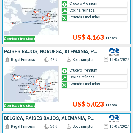
Crucero Premium
Cocina refinada
Comidas incluidas
US$ 4,163
+Tasas
Comidas incluidas
PAISES BAJOS, NORUEGA, ALEMANIA, POLONIA, FINLANDIA, ESTONIA, SUECIA, DINAMARCA, ISLANDIA, REINO UNIDO, BÉLGICA
Regal Princess
42 d
Southampton
15/05/2027
Crucero Premium
Cocina refinada
Comidas incluidas
US$ 5,023
+Tasas
Comidas incluidas
BÉLGICA, PAISES BAJOS, ALEMANIA, POLONIA, FINLANDIA, ESTONIA, SUECIA, DINAMARCA, NORUEGA, ISLANDIA, CANADÁ, IRLANDA, REINO UNIDO
Regal Princess
50 d
Southampton
15/05/2027