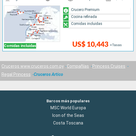
Crucero Premium
Cocina refinada
Comidas incluidas
US$ 10,443
+Tasas
Comidas incluidas
Cruceros www.cruceros.com.py
Compañías
Princess Cruises
Regal Princess
Cruceros Artico
Barcos más populares
MSC World Europa
Icon of the Seas
Costa Toscana