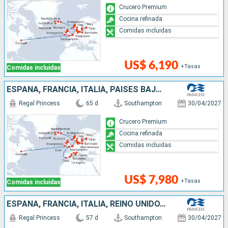
Crucero Premium
Cocina refinada
Comidas incluidas
US$ 6,190
+Tasas
Comidas incluidas
ESPAÑA, FRANCIA, ITALIA, PAISES BAJOS, NORUEGA, ALEMANIA, FINLANDIA, ESTONIA, SUECIA, POLONIA, DINAMARCA, ISLANDIA, REINO UNIDO, BÉLGICA, CANADÁ, IRLANDA
Regal Princess
65 d
Southampton
30/04/2027
Crucero Premium
Cocina refinada
Comidas incluidas
US$ 7,980
+Tasas
Comidas incluidas
ESPAÑA, FRANCIA, ITALIA, REINO UNIDO, BÉLGICA, PAISES BAJOS, ALEMANIA, POLONIA, SUECIA, FINLANDIA, ESTONIA, DINAMARCA, NORUEGA, ISLANDIA
Regal Princess
57 d
Southampton
30/04/2027