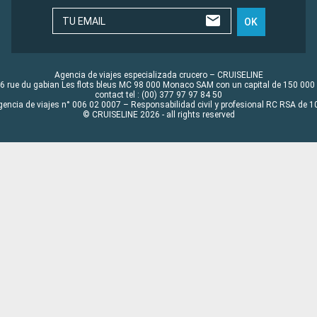
TU EMAIL
OK
Agencia de viajes especializada crucero – CRUISELINE
6 rue du gabian Les flots bleus MC 98 000 Monaco SAM con un capital de 150 000
contact tel : (00) 377 97 97 84 50
gencia de viajes n° 006 02 0007 – Responsabilidad civil y profesional RC RSA de
© CRUISELINE 2026 - all rights reserved