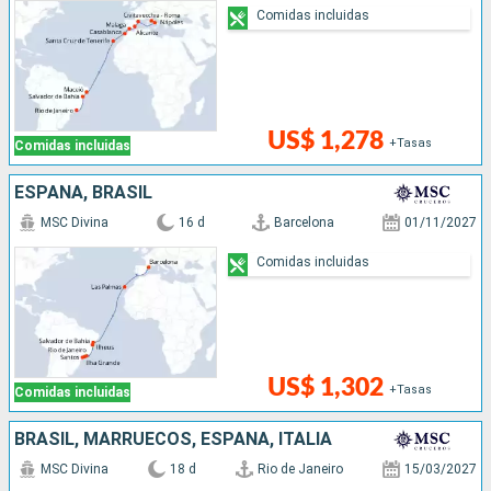
Comidas incluidas
US$ 1,278
+Tasas
Comidas incluidas
ESPAÑA, BRASIL
MSC Divina
16 d
Barcelona
01/11/2027
Comidas incluidas
US$ 1,302
+Tasas
Comidas incluidas
BRASIL, MARRUECOS, ESPAÑA, ITALIA
MSC Divina
18 d
Rio de Janeiro
15/03/2027