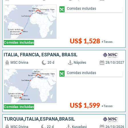
Comidas incluidas
US$ 1,528
+Tasas
Comidas incluidas
ITALIA, FRANCIA, ESPAÑA, BRASIL
MSC Divina
20 d
Nápoles
28/10/2027
Comidas incluidas
US$ 1,599
+Tasas
Comidas incluidas
TURQUÍA,ITALIA,ESPAÑA,BRASIL
MSC Divina
22 d
Kusadasi
26/10/2026