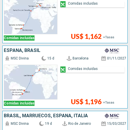
Comidas incluidas
US$ 1,162
+Tasas
Comidas incluidas
ESPAÑA, BRASIL
MSC Divina
15 d
Barcelona
01/11/2027
Comidas incluidas
US$ 1,196
+Tasas
Comidas incluidas
BRASIL, MARRUECOS, ESPAÑA, ITALIA
MSC Divina
19 d
Rio de Janeiro
15/03/2027