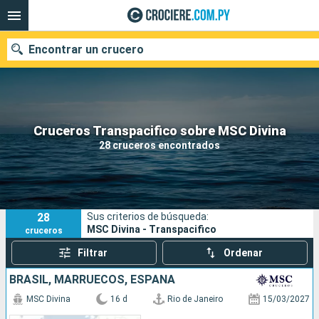
Encontrar un crucero
Nuestros destinos
Cruceros Transpacifico sobre MSC Divina
28 cruceros encontrados
Fecha de salida
Puertos
Compañías
28
Sus criterios de búsqueda:
Buscar
MSC Divina - Transpacifico
cruceros
Filtrar
Ordenar
BRASIL, MARRUECOS, ESPAÑA
MSC Divina
16 d
Rio de Janeiro
15/03/2027