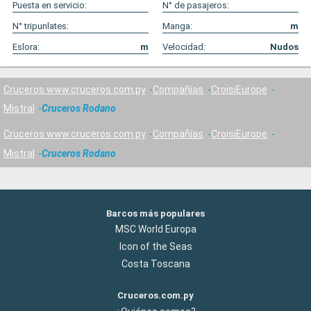
Puesta en servicio:
N° de pasajeros:
N° tripunlates:
Manga:
m
Eslora:
m
Velocidad:
Nudos
Cruceros www.cruceros.com.py
Compañías
CroisiEurope
Mistral
Cruceros Rodano
Cruceros www.cruceros.com.py
Compañías
CroisiEurope
Mistral
Cruceros Rodano
Barcos más populares
MSC World Europa
Icon of the Seas
Costa Toscana
Cruceros.com.py