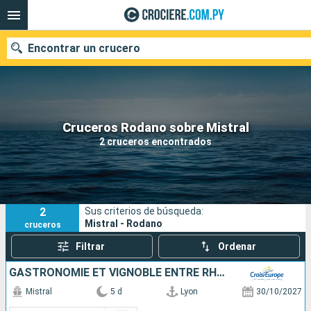
Encontrar un crucero
Nuestros destinos
Cruceros Rodano sobre Mistral
2 cruceros encontrados
Fecha de salida
Puertos
Compañías
2
Sus criterios de búsqueda:
Buscar
Mistral - Rodano
cruceros
Filtrar
Ordenar
GASTRONOMIE ET VIGNOBLE ENTRE RHÔNE ET SAÔNE AVEC UN DÎNER À L'ABBAYE DE COLLONGES - PAUL BOCUSE
Mistral
5 d
Lyon
30/10/2027