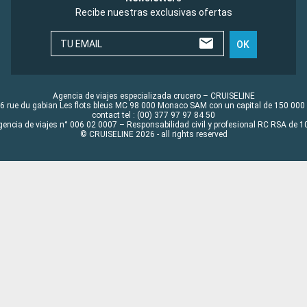
Recibe nuestras exclusivas ofertas
TU EMAIL
OK
Agencia de viajes especializada crucero – CRUISELINE
6 rue du gabian Les flots bleus MC 98 000 Monaco SAM con un capital de 150 000
contact tel : (00) 377 97 97 84 50
gencia de viajes n° 006 02 0007 – Responsabilidad civil y profesional RC RSA de
© CRUISELINE 2026 - all rights reserved