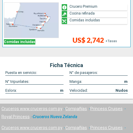
Crucero Premium
Cocina refinada
Comidas incluidas
US$ 2,742
+Tasas
Comidas incluidas
Ficha Técnica
Puesta en servicio:
N° de pasajeros:
N° tripunlates:
Manga:
m
Eslora:
m
Velocidad:
Nudos
Cruceros www.cruceros.com.py
Compañías
Princess Cruises
Royal Princess
Cruceros Nueva Zelanda
Cruceros www.cruceros.com.py
Compañías
Princess Cruises