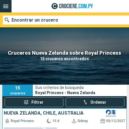
Encontrar un crucero
Nuestros destinos
Cruceros Nueva Zelanda sobre Royal Princess
15 cruceros encontrados
Fecha de salida
Puertos
Compañías
15
Sus criterios de búsqueda:
Buscar
Royal Princess - Nueva Zelanda
cruceros
Filtrar
Ordenar
NUEVA ZELANDA, CHILE, AUSTRALIA
Royal Princess
15 d
Sidney
05/12/2027