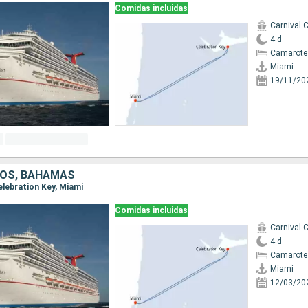
Comidas incluidas
Carnival 
4 d
Camarote
Miami
19/11/20
DOS, BAHAMAS
Celebration Key, Miami
Comidas incluidas
Carnival 
4 d
Camarote
Miami
12/03/20