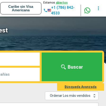
Estamos
abiertos
Caribe sin Visa
+1 (786) 842-
Americana
4533
est
Buscar
añías
Búsqueda Avanzada
Ordenar Los más vendidos