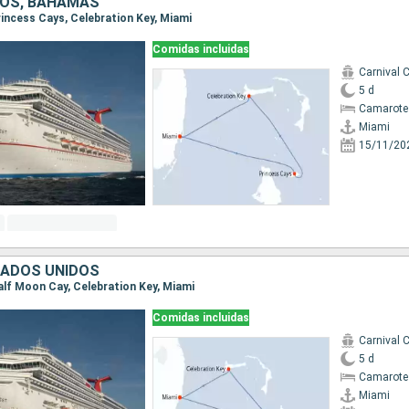
DOS, BAHAMAS
Princess Cays, Celebration Key, Miami
Comidas incluidas
Carnival 
5 d
Camarote
Miami
15/11/20
TADOS UNIDOS
Half Moon Cay, Celebration Key, Miami
Comidas incluidas
Carnival 
5 d
Camarote
Miami