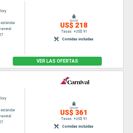
lory
desde
 estándar
US$ 218
naveral
Tasas: +US$ 91
27
Comidas incluidas
VER LAS OFERTAS
lory
desde
 estándar
US$ 361
naveral
Tasas: +US$ 91
27
Comidas incluidas