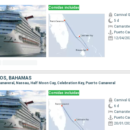
Comidas incluidas
Carnival G
5 d
Camarote
Puerto Ca
12/04/20
DOS, BAHAMAS
 Canaveral, Nassau, Half Moon Cay, Celebration Key, Puerto Canaveral
Comidas incluidas
Carnival G
6 d
Camarote
Puerto Ca
20/01/20