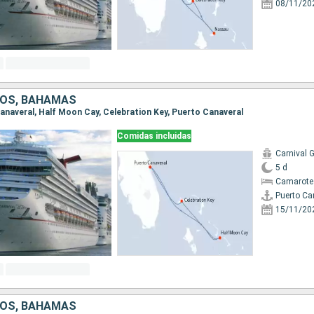
08/11/20
DOS, BAHAMAS
 Canaveral, Half Moon Cay, Celebration Key, Puerto Canaveral
Comidas incluidas
Carnival G
5 d
Camarote
Puerto Ca
15/11/20
DOS, BAHAMAS