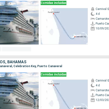
Comidas incluidas
Carnival G
4 d
Camarote
Puerto Ca
10/09/20
DOS, BAHAMAS
Canaveral, Celebration Key, Puerto Canaveral
Comidas incluidas
Carnival G
4 d
Camarote
Puerto Ca
12/03/20