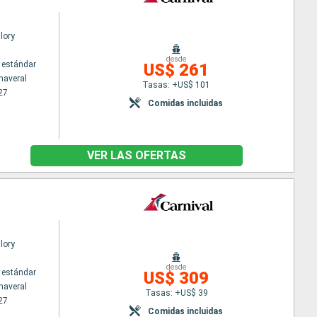
lory
desde
 estándar
US$ 261
naveral
Tasas: +US$ 101
27
Comidas incluidas
VER LAS OFERTAS
lory
desde
 estándar
US$ 309
naveral
Tasas: +US$ 39
27
Comidas incluidas