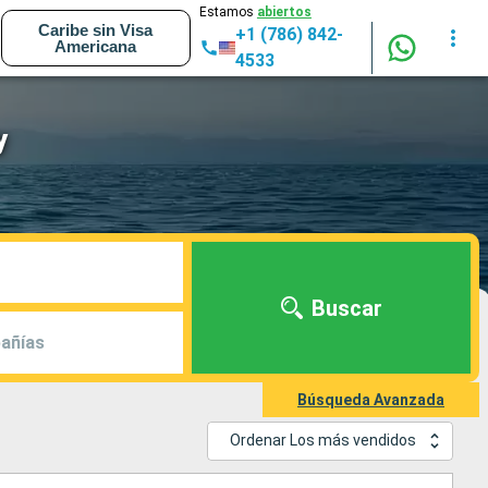
Estamos
abiertos
Caribe sin Visa
+1 (786) 842-
Americana
4533
y
Buscar
añías
Búsqueda Avanzada
Ordenar Los más vendidos