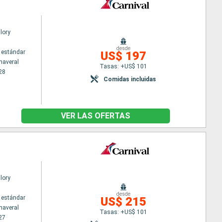
lory
desde
 estándar
US$ 197
naveral
Tasas: +US$ 101
28
Comidas incluidas
VER LAS OFERTAS
lory
desde
 estándar
US$ 215
naveral
Tasas: +US$ 101
27