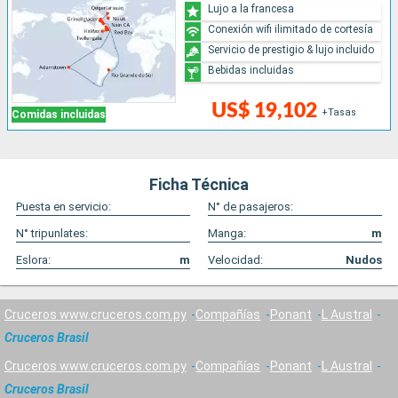
Lujo a la francesa
Conexión wifi ilimitado de cortesía
Servicio de prestigio & lujo incluido
Bebidas incluidas
US$ 19,102
+Tasas
Comidas incluidas
Ficha Técnica
Puesta en servicio:
N° de pasajeros:
N° tripunlates:
Manga:
m
Eslora:
m
Velocidad:
Nudos
Cruceros www.cruceros.com.py
Compañías
Ponant
L Austral
Cruceros Brasil
Cruceros www.cruceros.com.py
Compañías
Ponant
L Austral
Cruceros Brasil