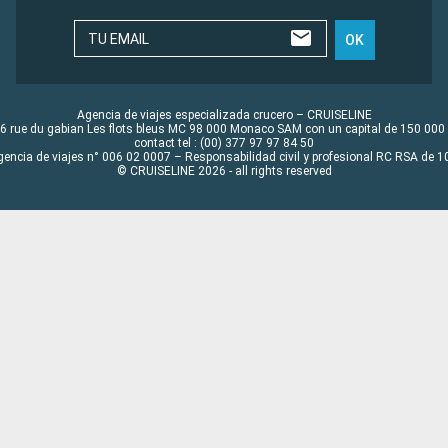
TU EMAIL
OK
Agencia de viajes especializada crucero – CRUISELINE
6 rue du gabian Les flots bleus MC 98 000 Monaco SAM con un capital de 150 000
contact tel : (00) 377 97 97 84 50
gencia de viajes n° 006 02 0007 – Responsabilidad civil y profesional RC RSA de
© CRUISELINE 2026 - all rights reserved