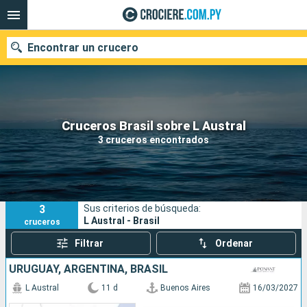
Encontrar un crucero
Nuestros destinos
Cruceros Brasil sobre L Austral
3 cruceros encontrados
Fecha de salida
Puertos
Compañías
3
Sus criterios de búsqueda:
Buscar
L Austral - Brasil
cruceros
Filtrar
Ordenar
URUGUAY, ARGENTINA, BRASIL
L Austral
11 d
Buenos Aires
16/03/2027