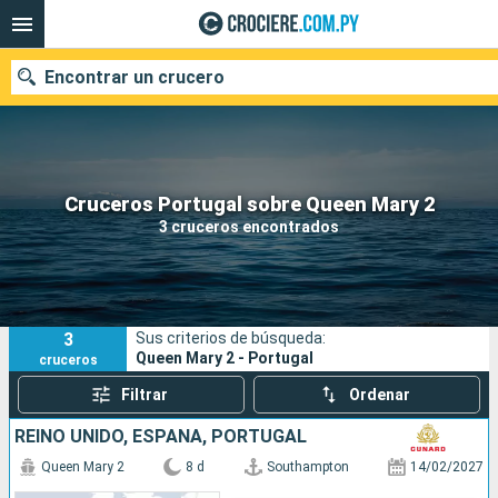
Encontrar un crucero
Nuestros destinos
Cruceros Portugal sobre Queen Mary 2
3 cruceros encontrados
Fecha de salida
Puertos
Compañías
3
Sus criterios de búsqueda:
Buscar
Queen Mary 2 - Portugal
cruceros
Filtrar
Ordenar
REINO UNIDO, ESPAÑA, PORTUGAL
Queen Mary 2
8 d
Southampton
14/02/2027