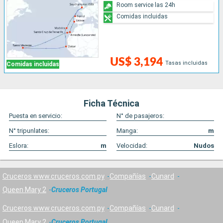
Room service las 24h
Comidas incluidas
US$ 3,194
Tasas incluidas
Comidas incluidas
Ficha Técnica
Puesta en servicio:
N° de pasajeros:
N° tripunlates:
Manga:
m
Eslora:
m
Velocidad:
Nudos
Cruceros www.cruceros.com.py
Compañías
Cunard
Queen Mary 2
Cruceros Portugal
Cruceros www.cruceros.com.py
Compañías
Cunard
Queen Mary 2
Cruceros Portugal