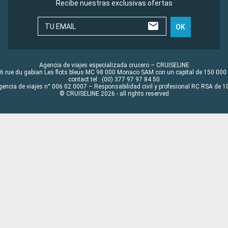
Recibe nuestras exclusivas ofertas
TU EMAIL
OK
Agencia de viajes especializada crucero – CRUISELINE
6 rue du gabian Les flots bleus MC 98 000 Monaco SAM con un capital de 150 000
contact tel : (00) 377 97 97 84 50
gencia de viajes n° 006 02 0007 – Responsabilidad civil y profesional RC RSA de
© CRUISELINE 2026 - all rights reserved