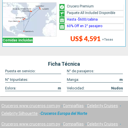
Crucero Premium
Paquete All Included Disponible
Hasta -$600/cabina
60% Off en 2° pasajero
US$ 4,591
+Tasas
Comidas incluidas
Ficha Técnica
Puesta en servicio:
N° de pasajeros:
N° tripunlates:
Manga:
m
Eslora:
m
Velocidad:
Nudos
Cruceros www.cruceros.com.py
Compañías
Celebrity Cruises
Celebrity Silhouette
Cruceros Europa del Norte
Cruceros www.cruceros.com.py
Compañías
Celebrity Cruises