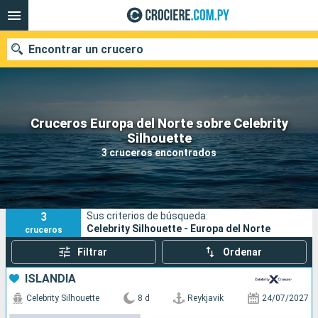
Encontrar un crucero
Cruceros Europa del Norte sobre Celebrity
Nuestros destinos
Silhouette
3 cruceros encontrados
Fecha de salida
Puertos
Compañías
3
Sus criterios de búsqueda:
Buscar
Celebrity Silhouette - Europa del Norte
cruceros
Filtrar
Ordenar
ISLANDIA
Celebrity Silhouette
8 d
Reykjavik
24/07/2027