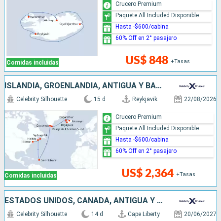
Crucero Premium
Paquete All Included Disponible
Hasta -$600/cabina
60% Off en 2° pasajero
US$ 848
+Tasas
Comidas incluidas
ISLANDIA, GROENLANDIA, ANTIGUA Y BARBUDA, CANADÁ, ESTADOS UNIDOS
Celebrity Silhouette
15 d
Reykjavik
22/08/2026
Crucero Premium
Paquete All Included Disponible
Hasta -$600/cabina
60% Off en 2° pasajero
US$ 2,364
+Tasas
Comidas incluidas
ESTADOS UNIDOS, CANADÁ, ANTIGUA Y BARBUDA, GROENLANDIA, ISLANDIA
Celebrity Silhouette
14 d
Cape Liberty
20/06/2027