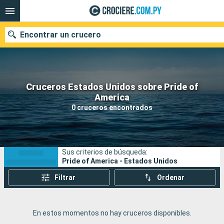
Encontrar un crucero
Cruceros Estados Unidos sobre Pride of
Nuestros destinos
America
0 cruceros encontrados
Fecha de salida
Puertos
Compañías
Sus criterios de búsqueda:
Buscar
Pride of America - Estados Unidos
Filtrar
Ordenar
En estos momentos no hay cruceros disponibles.