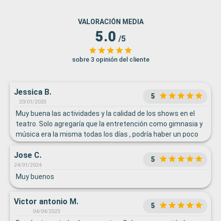
VALORACIÓN MEDIA
5.0
/5
sobre 3 opinión del cliente
Jessica B.
5
20/01/2025
Muy buena las actividades y la calidad de los shows en el
teatro. Solo agregaría que la entretención como gimnasia y
música era la misma todas los días , podría haber un poco
de variedad ya que al final te sabes todo de memoria
Jose C.
5
24/01/2024
Muy buenos
Victor antonio M.
5
04/04/2023