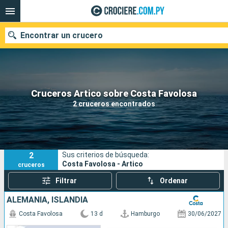
Encontrar un crucero
Nuestros destinos
Cruceros Artico sobre Costa Favolosa
2 cruceros encontrados
Fecha de salida
Puertos
Compañías
2
Sus criterios de búsqueda:
Buscar
Costa Favolosa - Artico
cruceros
Filtrar
Ordenar
ALEMANIA, ISLANDIA
Costa Favolosa
13 d
Hamburgo
30/06/2027