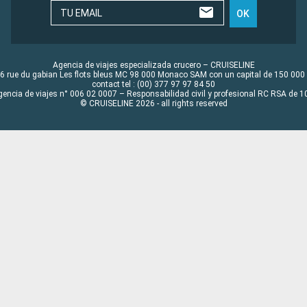
TU EMAIL
OK
Agencia de viajes especializada crucero – CRUISELINE
6 rue du gabian Les flots bleus MC 98 000 Monaco SAM con un capital de 150 000
contact tel : (00) 377 97 97 84 50
gencia de viajes n° 006 02 0007 – Responsabilidad civil y profesional RC RSA de
© CRUISELINE 2026 - all rights reserved