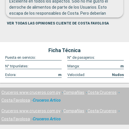
Excelente en todos los aspectos. Solo no me gustó el
derroche de alimentos de parte de los Usuarios. Esto
escapa de los responsables de Costa. Pero deberían
ENSEÑAR, SOLICITAR, APELAR a la consciencia para recoger
VER TODAS LAS OPINIONES CLIENTE DE COSTA FAVOLOSA
solo comida que se irá consumir. A veces era chocante ver
como se abandonaban los alimentos tan bien preparados
por COSTA. Estos usuarios deberían aprender y
corresponde a Costa adoptar alguna medida.
Ficha Técnica
Puesta en servicio:
N° de pasajeros:
N° tripunlates:
Manga:
m
Eslora:
m
Velocidad:
Nudos
Cruceros www.cruceros.com.py
Compañías
Costa Cruceros
Costa Favolosa
Cruceros Artico
Cruceros www.cruceros.com.py
Compañías
Costa Cruceros
Costa Favolosa
Cruceros Artico