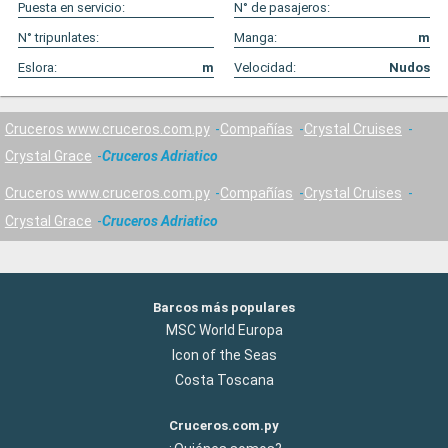
Puesta en servicio:
N° de pasajeros:
N° tripunlates:
Manga:
m
Eslora:
m
Velocidad:
Nudos
Cruceros www.cruceros.com.py
Compañías
Crystal Cruises
Crystal Grace
Cruceros Adriatico
Cruceros www.cruceros.com.py
Compañías
Crystal Cruises
Crystal Grace
Cruceros Adriatico
Barcos más populares
MSC World Europa
Icon of the Seas
Costa Toscana
Cruceros.com.py