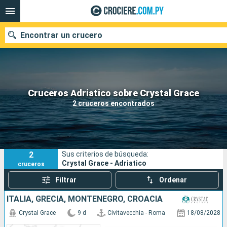
Encontrar un crucero
Nuestros destinos
Cruceros Adriatico sobre Crystal Grace
2 cruceros encontrados
Fecha de salida
Puertos
Compañías
2
Sus criterios de búsqueda:
Buscar
Crystal Grace - Adriatico
cruceros
Filtrar
Ordenar
ITALIA, GRECIA, MONTENEGRO, CROACIA
Crystal Grace
9 d
Civitavecchia - Roma
18/08/2028