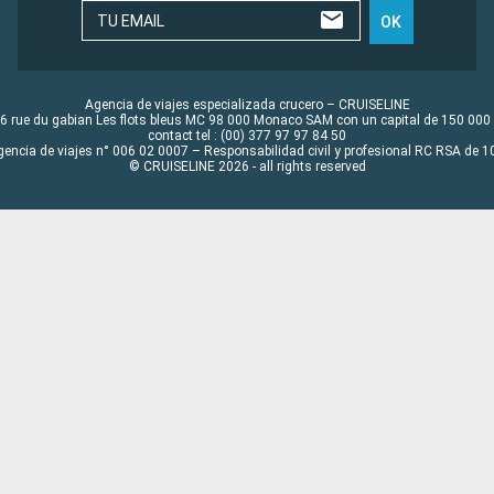
TU EMAIL
OK
Agencia de viajes especializada crucero – CRUISELINE
6 rue du gabian Les flots bleus MC 98 000 Monaco SAM con un capital de 150 000
contact tel : (00) 377 97 97 84 50
gencia de viajes n° 006 02 0007 – Responsabilidad civil y profesional RC RSA de
© CRUISELINE 2026 - all rights reserved