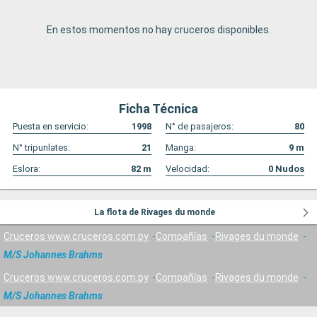
En estos momentos no hay cruceros disponibles.
Ficha Técnica
Puesta en servicio:
1998
N° de pasajeros:
80
N° tripunlates:
21
Manga:
9
m
Eslora:
82
m
Velocidad:
0
Nudos
La flota de Rivages du monde
Cruceros www.cruceros.com.py
Compañías
Rivages du monde
M/S Johannes Brahms
Cruceros www.cruceros.com.py
Compañías
Rivages du monde
M/S Johannes Brahms