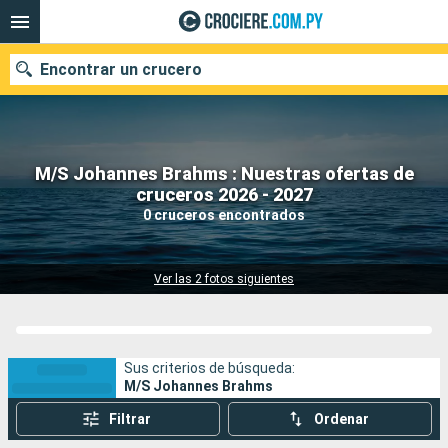
Encontrar un crucero
M/S Johannes Brahms : Nuestras ofertas de
Nuestros destinos
cruceros 2026 - 2027
0 cruceros encontrados
Fecha de salida
Puertos
Compañías
Ver las 2 fotos siguientes
Buscar
Sus criterios de búsqueda:
M/S Johannes Brahms
Filtrar
Ordenar