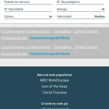
Puesta en servicio:
N° de pasajeros:
N° tripunlates:
Manga:
m
Eslora:
m
Velocidad:
Nudos
Cruceros www.cruceros.com.py
Compañías
Luftner Cruises
Amadeus Amara
Cruceros Europa del Norte
Cruceros www.cruceros.com.py
Compañías
Luftner Cruises
Amadeus Amara
Cruceros Europa del Norte
Barcos más populares
MSC World Europa
Icon of the Seas
Costa Toscana
Cruceros.com.py