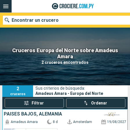
Encontrar un crucero
Cruceros Europa del Norte sobre Amadeus
Nuestros destinos
Amara
2 cruceros encontrados
Fecha de salida
Puertos
Compañías
2
Sus criterios de búsqueda:
Buscar
Amadeus Amara - Europa del Norte
cruceros
Filtrar
Ordenar
PAISES BAJOS, ALEMANIA
Amadeus Amara
8 d
Amsterdam
19/08/2027