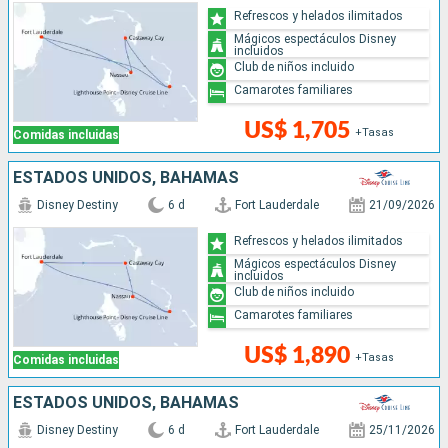
Refrescos y helados ilimitados
Mágicos espectáculos Disney
incluidos
Club de niños incluido
Camarotes familiares
US$ 1,705
+Tasas
Comidas incluidas
ESTADOS UNIDOS, BAHAMAS
Disney Destiny
6 d
Fort Lauderdale
21/09/2026
Refrescos y helados ilimitados
Mágicos espectáculos Disney
incluidos
Club de niños incluido
Camarotes familiares
US$ 1,890
+Tasas
Comidas incluidas
ESTADOS UNIDOS, BAHAMAS
Disney Destiny
6 d
Fort Lauderdale
25/11/2026