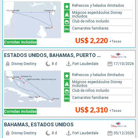
Refrescos y helados ilimitados
Mágicos espectáculos Disney
incluidos
Club de niños incluido
Camarotes familiares
US$ 2,220
+Tasas
Comidas incluidas
ESTADOS UNIDOS, BAHAMAS, PUERTO RICO, REPÚBLICA DOMINICANA
Disney Destiny
8 d
Fort Lauderdale
17/10/2026
Refrescos y helados ilimitados
Mágicos espectáculos Disney
incluidos
Club de niños incluido
Camarotes familiares
US$ 2,310
+Tasas
Comidas incluidas
BAHAMAS, ESTADOS UNIDOS
Disney Destiny
8 d
Fort Lauderdale
05/12/2026