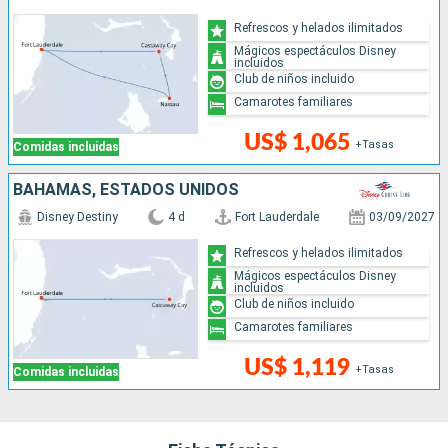
Refrescos y helados ilimitados
Mágicos espectáculos Disney
incluidos
Club de niños incluido
Camarotes familiares
US$ 1,065
+Tasas
Comidas incluidas
BAHAMAS, ESTADOS UNIDOS
Disney Destiny
4 d
Fort Lauderdale
03/09/2027
Refrescos y helados ilimitados
Mágicos espectáculos Disney
incluidos
Club de niños incluido
Camarotes familiares
US$ 1,119
+Tasas
Comidas incluidas