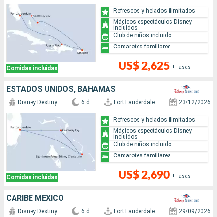
Refrescos y helados ilimitados
Mágicos espectáculos Disney
incluidos
Club de niños incluido
Camarotes familiares
US$ 2,625
+Tasas
Comidas incluidas
ESTADOS UNIDOS, BAHAMAS
Disney Destiny
6 d
Fort Lauderdale
23/12/2026
Refrescos y helados ilimitados
Mágicos espectáculos Disney
incluidos
Club de niños incluido
Camarotes familiares
US$ 2,690
+Tasas
Comidas incluidas
CARIBE MEXICO
Disney Destiny
6 d
Fort Lauderdale
29/09/2026