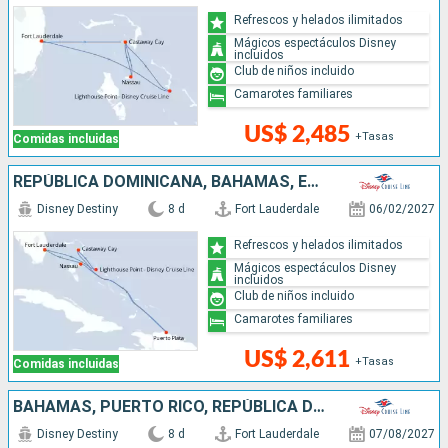
Refrescos y helados ilimitados
Mágicos espectáculos Disney
incluidos
Club de niños incluido
Camarotes familiares
US$ 2,485
+Tasas
Comidas incluidas
REPÚBLICA DOMINICANA, BAHAMAS, ESTADOS UNIDOS
Disney Destiny
8 d
Fort Lauderdale
06/02/2027
Refrescos y helados ilimitados
Mágicos espectáculos Disney
incluidos
Club de niños incluido
Camarotes familiares
US$ 2,611
+Tasas
Comidas incluidas
BAHAMAS, PUERTO RICO, REPÚBLICA DOMINICANA, ESTADOS UNIDOS
Disney Destiny
8 d
Fort Lauderdale
07/08/2027