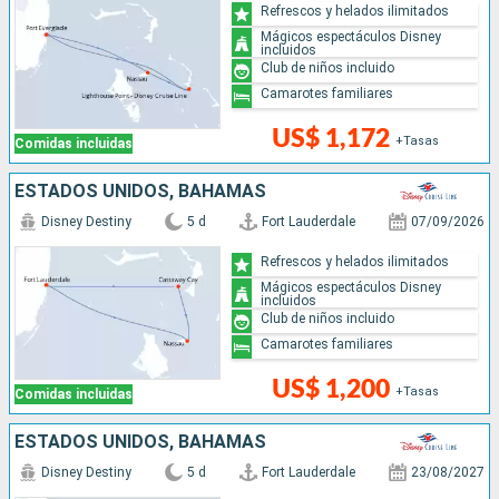
Refrescos y helados ilimitados
Mágicos espectáculos Disney
incluidos
Club de niños incluido
Camarotes familiares
US$ 1,172
+Tasas
Comidas incluidas
ESTADOS UNIDOS, BAHAMAS
Disney Destiny
5 d
Fort Lauderdale
07/09/2026
Refrescos y helados ilimitados
Mágicos espectáculos Disney
incluidos
Club de niños incluido
Camarotes familiares
US$ 1,200
+Tasas
Comidas incluidas
ESTADOS UNIDOS, BAHAMAS
Disney Destiny
5 d
Fort Lauderdale
23/08/2027