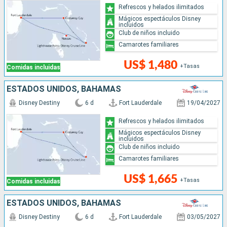
Refrescos y helados ilimitados
Mágicos espectáculos Disney
incluidos
Club de niños incluido
Camarotes familiares
US$ 1,480
+Tasas
Comidas incluidas
ESTADOS UNIDOS, BAHAMAS
Disney Destiny
6 d
Fort Lauderdale
19/04/2027
Refrescos y helados ilimitados
Mágicos espectáculos Disney
incluidos
Club de niños incluido
Camarotes familiares
US$ 1,665
+Tasas
Comidas incluidas
ESTADOS UNIDOS, BAHAMAS
Disney Destiny
6 d
Fort Lauderdale
03/05/2027