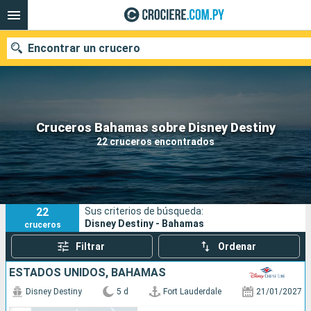
Encontrar un crucero
Nuestros destinos
Cruceros Bahamas sobre Disney Destiny
22 cruceros encontrados
Fecha de salida
Puertos
Compañías
22
Sus criterios de búsqueda:
Buscar
Disney Destiny - Bahamas
cruceros
Filtrar
Ordenar
ESTADOS UNIDOS, BAHAMAS
Disney Destiny
5 d
Fort Lauderdale
21/01/2027