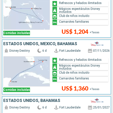
Refrescos y helados ilimitados
Mágicos espectáculos Disney
incluidos
Club de niños incluido
Camarotes familiares
US$ 1,204
+Tasas
Comidas incluidas
ESTADOS UNIDOS, MÉXICO, BAHAMAS
Disney Destiny
6 d
Fort Lauderdale
07/11/2026
Refrescos y helados ilimitados
Mágicos espectáculos Disney
incluidos
Club de niños incluido
Camarotes familiares
US$ 1,360
+Tasas
Comidas incluidas
ESTADOS UNIDOS, BAHAMAS
Disney Destiny
6 d
Fort Lauderdale
25/01/2027