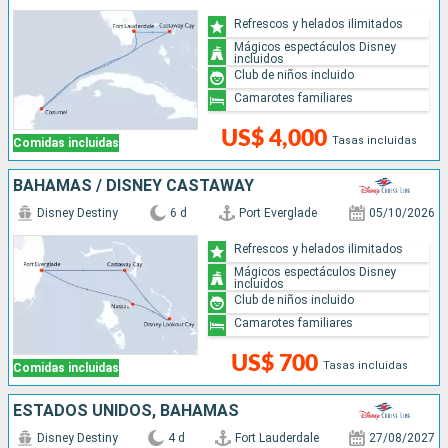
Refrescos y helados ilimitados
Mágicos espectáculos Disney
incluidos
Club de niños incluido
Camarotes familiares
US$ 4,000
Tasas incluidas
Comidas incluidas
BAHAMAS / DISNEY CASTAWAY
Disney Destiny
6 d
Port Everglade
05/10/2026
Refrescos y helados ilimitados
Mágicos espectáculos Disney
incluidos
Club de niños incluido
Camarotes familiares
US$ 700
Tasas incluidas
Comidas incluidas
ESTADOS UNIDOS, BAHAMAS
Disney Destiny
4 d
Fort Lauderdale
27/08/2027