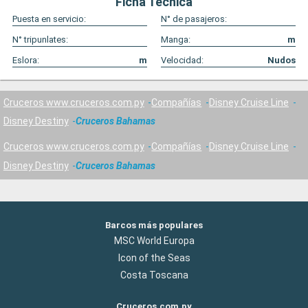
Ficha Técnica
Puesta en servicio:
N° de pasajeros:
N° tripunlates:
Manga:
m
Eslora:
m
Velocidad:
Nudos
Cruceros www.cruceros.com.py
Compañías
Disney Cruise Line
Disney Destiny
Cruceros Bahamas
Cruceros www.cruceros.com.py
Compañías
Disney Cruise Line
Disney Destiny
Cruceros Bahamas
Barcos más populares
MSC World Europa
Icon of the Seas
Costa Toscana
Cruceros.com.py