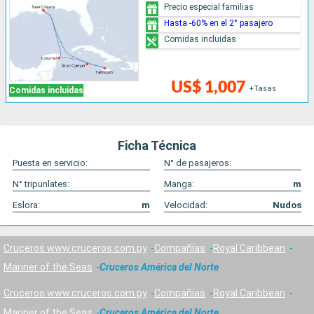
Precio especial familias
Hasta -60% en el 2° pasajero
Comidas incluidas
US$ 1,007
+Tasas
Comidas incluidas
Ficha Técnica
Puesta en servicio:
N° de pasajeros:
N° tripunlates:
Manga:
m
Eslora:
m
Velocidad:
Nudos
Cruceros www.cruceros.com.py
Compañías
Royal Caribbean
Mariner of the Seas
Cruceros América del Norte
Cruceros www.cruceros.com.py
Compañías
Royal Caribbean
Mariner of the Seas
Cruceros América del Norte