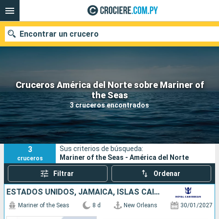
Encontrar un crucero
Cruceros América del Norte sobre Mariner of
Nuestros destinos
the Seas
3 cruceros encontrados
Fecha de salida
Puertos
Compañías
3
Sus criterios de búsqueda:
Buscar
Mariner of the Seas - América del Norte
cruceros
Filtrar
Ordenar
ESTADOS UNIDOS, JAMAICA, ISLAS CAIMÁN, MÉXICO
Mariner of the Seas
8 d
New Orleans
30/01/2027