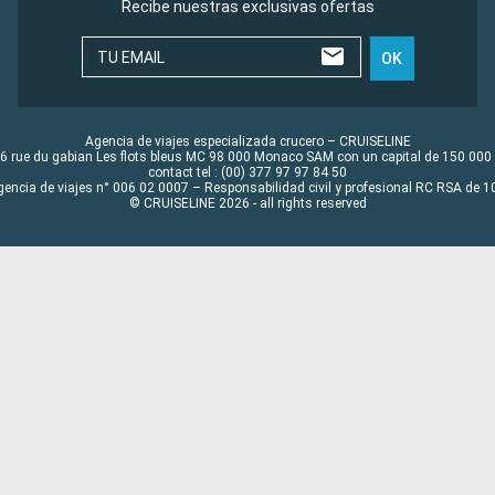
Recibe nuestras exclusivas ofertas
TU EMAIL
OK
Agencia de viajes especializada crucero – CRUISELINE
6 rue du gabian Les flots bleus MC 98 000 Monaco SAM con un capital de 150 000
contact tel : (00) 377 97 97 84 50
gencia de viajes n° 006 02 0007 – Responsabilidad civil y profesional RC RSA de
© CRUISELINE 2026 - all rights reserved