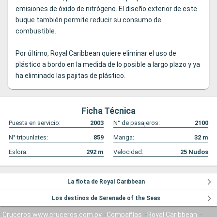
emisiones de óxido de nitrógeno. El diseño exterior de este
buque también permite reducir su consumo de
combustible.
Por último, Royal Caribbean quiere eliminar el uso de
plástico a bordo en la medida de lo posible a largo plazo y ya
ha eliminado las pajitas de plástico.
Ficha Técnica
Puesta en servicio:
2003
N° de pasajeros:
2100
N° tripunlates:
859
Manga:
32
m
Eslora:
292
m
Velocidad:
25
Nudos
La flota de Royal Caribbean
Los destinos de Serenade of the Seas
Cruceros www.cruceros.com.py
Compañías
Royal Caribbean