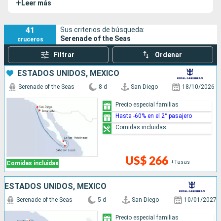
+
Leer más
41
Sus criterios de búsqueda:
Serenade of the Seas
cruceros
Filtrar
Ordenar
ESTADOS UNIDOS, MÉXICO
Serenade of the Seas
8 d
San Diego
18/10/2026
Precio especial familias
Hasta -60% en el 2° pasajero
Comidas incluidas
US$ 266
+Tasas
Comidas incluidas
ESTADOS UNIDOS, MÉXICO
Serenade of the Seas
5 d
San Diego
10/01/2027
Precio especial familias