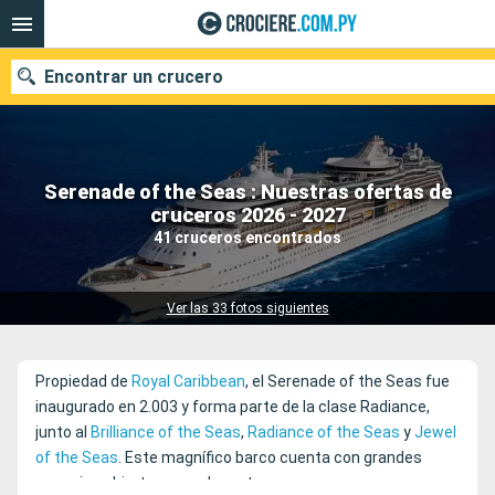
Encontrar un crucero
Serenade of the Seas : Nuestras ofertas de
Nuestros destinos
cruceros 2026 - 2027
41 cruceros encontrados
Fecha de salida
Puertos
Compañías
Ver las 33 fotos siguientes
Buscar
Propiedad de
Royal Caribbean
, el Serenade of the Seas fue
inaugurado en 2.003 y forma parte de la clase Radiance,
junto al
Brilliance of the Seas
,
Radiance of the Seas
y
Jewel
of the Seas
. Este magnífico barco cuenta con grandes
espacios abiertos y un elegante casco.