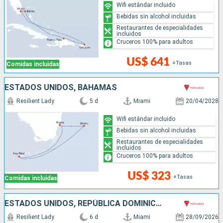
Wifi estándar incluido
Bebidas sin alcohol incluidas
Restaurantes de especialidades
incluidos
Cruceros 100% para adultos
US$ 641
+Tasas
Comidas incluidas
ESTADOS UNIDOS, BAHAMAS
Resilient Lady
5 d
Miami
20/04/2028
Wifi estándar incluido
Bebidas sin alcohol incluidas
Restaurantes de especialidades
incluidos
Cruceros 100% para adultos
US$ 323
+Tasas
Comidas incluidas
ESTADOS UNIDOS, REPÚBLICA DOMINICANA, BAHAMAS
Resilient Lady
6 d
Miami
28/09/2026