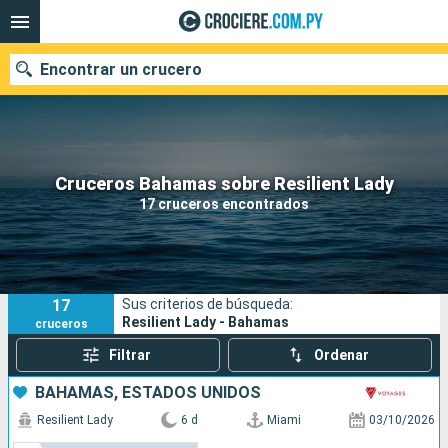
Encontrar un crucero
Nuestros destinos
Cruceros Bahamas sobre Resilient Lady
17 cruceros encontrados
Fecha de salida
Puertos
Compañías
17
Sus criterios de búsqueda:
Buscar
Resilient Lady - Bahamas
cruceros
Filtrar
Ordenar
BAHAMAS, ESTADOS UNIDOS
Resilient Lady
6 d
Miami
03/10/2026