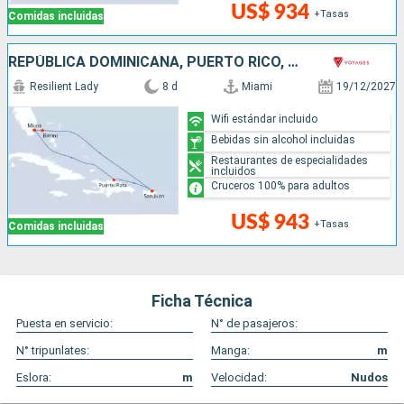
US$ 934
+Tasas
Comidas incluidas
REPÚBLICA DOMINICANA, PUERTO RICO, BAHAMAS, ESTADOS UNIDOS
Resilient Lady
8 d
Miami
19/12/2027
Wifi estándar incluido
Bebidas sin alcohol incluidas
Restaurantes de especialidades
incluidos
Cruceros 100% para adultos
US$ 943
+Tasas
Comidas incluidas
Ficha Técnica
Puesta en servicio:
N° de pasajeros:
N° tripunlates:
Manga:
m
Eslora:
m
Velocidad:
Nudos