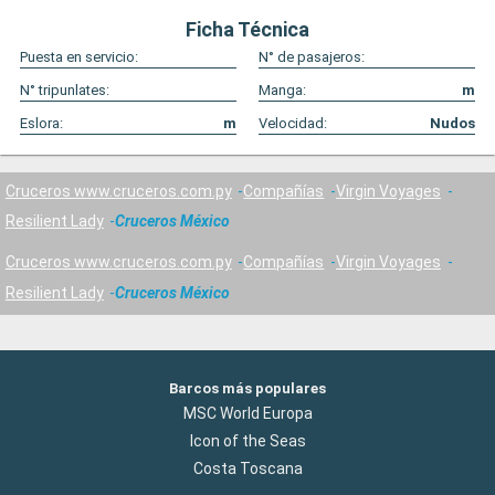
Ficha Técnica
Puesta en servicio:
N° de pasajeros:
N° tripunlates:
Manga:
m
Eslora:
m
Velocidad:
Nudos
Cruceros www.cruceros.com.py
Compañías
Virgin Voyages
Resilient Lady
Cruceros México
Cruceros www.cruceros.com.py
Compañías
Virgin Voyages
Resilient Lady
Cruceros México
Barcos más populares
MSC World Europa
Icon of the Seas
Costa Toscana