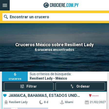
Encontrar un crucero
Nuestros destinos
Cruceros México sobre Resilient Lady
6 cruceros encontrados
Fecha de salida
Puertos
Compañías
6
Sus criterios de búsqueda:
Buscar
Resilient Lady - México
cruceros
Filtrar
Ordenar
JAMAICA, BAHAMAS, ESTADOS UNIDOS
Resilient Lady
8 d
Miami
21/02/2027