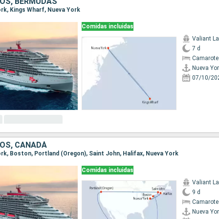
OS, BERMUDAS
York, Kings Wharf, Nueva York
Comidas incluidas
Valiant L
7 d
Camarote 
Nueva Yor
07/10/20
OS, CANADÁ
ork, Boston, Portland (Oregon), Saint John, Halifax, Nueva York
Comidas incluidas
Valiant L
9 d
Camarote 
Nueva Yor