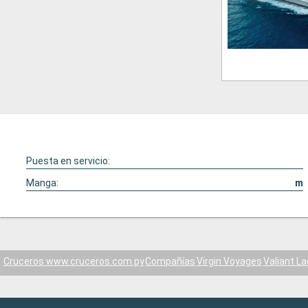
Puesta en servicio:
Manga:
m
Cruceros www.cruceros.com.py
Compañías
Virgin Voyages
Valiant La