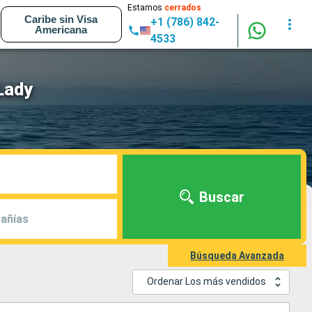
Estamos
cerrados
Caribe sin Visa
+1 (786) 842-
Americana
4533
Lady
Buscar
añías
Búsqueda Avanzada
Ordenar Los más vendidos