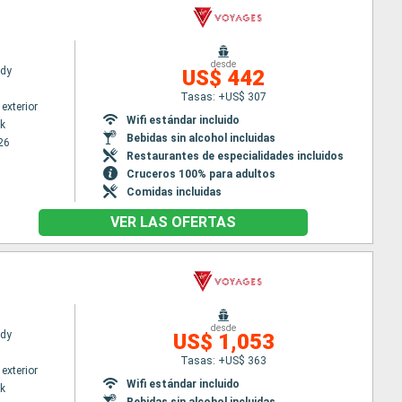
desde
ady
US$ 442
Tasas: +US$ 307
exterior
Wifi estándar incluido
k
Bebidas sin alcohol incluidas
26
Restaurantes de especialidades incluidos
Cruceros 100% para adultos
Comidas incluidas
VER LAS OFERTAS
desde
ady
US$ 1,053
Tasas: +US$ 363
exterior
Wifi estándar incluido
k
Bebidas sin alcohol incluidas